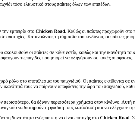
αιχνίδι τόσο ελκυστικό στους παίκτες όλων των επιπέδων.
ν την εμπειρία στο
Chicken Road
. Καθώς οι παίκτες προχωρούν στο πα
σε αποτυχίες. Κατανοώντας τη σημασία του κινδύνου, οι παίκτες μπο
ου ακολουθούν οι παίκτες σε κάθε εστία, καθώς και την ικανότητά του
ποφεύγουν τις παγίδες που μπορεί να οδηγήσουν σε κακές αποφάσεις.
χυρό ρόλο στο αποτέλεσμα του παιχνιδιού. Οι παίκτες εκτίθενται σε 
ην ικανότητά τους να παίρνουν αποφάσεις την ώρα του παιχνιδιού, κα
ν περισσότερο, θα έδιναν περισσότερα χρήματα στον κίνδυνο. Αυτή η ε
ναγκαίο να διατηρούν τη φυσική τους κατάσταση και να ελέγχουν τη 
ι τη δυνατότητα ενός παίκτη να είναι επιτυχής στο
Chicken Road
. 