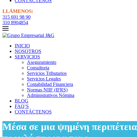
CONTÁCTENOS
LLÁMENOS:
315 691 98 90
310 8904854
INICIO
NOSOTROS
SERVICIOS
Aseguramiento
Consultoria
Servicios Tributarios
Servicios Legales
Contabilidad Financiera
Normas NIIF (IFRS)
Administrativos Nómina
BLOG
FAQ’S
CONTÁCTENOS
Μέσα σε μια ψημένη περιπέτεια