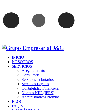
INICIO
NOSOTROS
SERVICIOS
Aseguramiento
Consultoria
Servicios Tributarios
Servicios Legales
Contabilidad Financiera
Normas NIIF (IFRS)
Administrativos Nómina
BLOG
FAQ’S