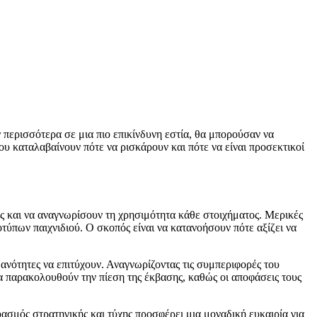
 περισσότερα σε μια πιο επικίνδυνη εστία, θα μπορούσαν να
που καταλαβαίνουν πότε να ρισκάρουν και πότε να είναι προσεκτικοί
ίες και να αναγνωρίσουν τη χρησιμότητα κάθε στοιχήματος. Μερικές
ύπων παιχνιδιού. Ο σκοπός είναι να κατανοήσουν πότε αξίζει να
ανότητες να επιτύχουν. Αναγνωρίζοντας τις συμπεριφορές του
 να παρακολουθούν την πίεση της έκβασης, καθώς οι αποφάσεις τους
ασμός στρατηγικής και τύχης προσφέρει μια μοναδική ευκαιρία για