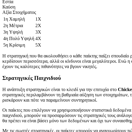
Εστία
Καύση
Αξία Στοιχήματος
1η
Χαμηλή
1Χ
2η
Μέτρια
2Χ
3η
Υψηλή
3Χ
4η
Πολύ Υψηλή
4Χ
5η
Κρίσιμη
5Χ
Η στρατηγική που θα ακολουθήσει ο κάθε παίκτης παίζει σπουδαίο ρ
κερδίσουν περισσότερα, αλλά οι κίνδυνοι είναι μεγαλύτεροι. Ενώ η σ
έχουν τις καλύτερες πιθανότητες να βγουν νικητές.
Στρατηγικές Παιχνιδιού
Η ανάπτυξη στρατηγικών είναι το κλειδί για την επιτυχία στο
Chick
στρατηγικές περιλαμβάνουν τη βαθμιαία αύξηση των στοιχημάτων, τ
ρισκάρουν και πότε να παραμείνουν συντηρητικοί.
Οι παίκτες που επιλέγουν να χρησιμοποιήσουν στατιστικά δεδομένα 
παιχνιδιού, μπορούν να προσαρμόσουν τις στρατηγικές τους ανάλογα,
θα πρέπει να είναι βάσει μόνο των δεδομένων και όχι των συναισθη
Με τις σωστές στρατηγικές, οι παίκτες μπορούν να αναγνωρίσουν πώ