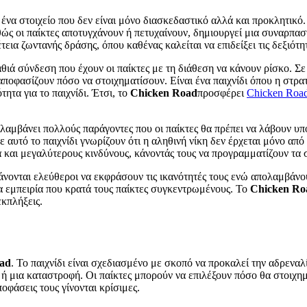
 ένα στοιχείο που δεν είναι μόνο διασκεδαστικό αλλά και προκλητικό.
θώς οι παίκτες αποτυγχάνουν ή πετυχαίνουν, δημιουργεί μια συναρπαστ
έτεια ζωντανής δράσης, όπου καθένας καλείται να επιδείξει τις δεξιότητ
θιά σύνδεση που έχουν οι παίκτες με τη διάθεση να κάνουν ρίσκο. Σε
α αποφασίζουν πόσο να στοιχηματίσουν. Είναι ένα παιχνίδι όπου η στρ
ητα για το παιχνίδι. Έτσι, το
Chicken Road
προσφέρει
Chicken Road
λαμβάνει πολλούς παράγοντες που οι παίκτες θα πρέπει να λάβουν υπό
ε αυτό το παιχνίδι γνωρίζουν ότι η αληθινή νίκη δεν έρχεται μόνο από
ά και μεγαλύτερους κινδύνους, κάνοντάς τους να προγραμματίζουν τα 
θάνονται ελεύθεροι να εκφράσουν τις ικανότητές τους ενώ απολαμβάνουν
α εμπειρία που κρατά τους παίκτες συγκεντρωμένους. Το
Chicken Ro
εκπλήξεις.
ad
. Το παιχνίδι είναι σχεδιασμένο με σκοπό να προκαλεί την αδρενα
α ή μια καταστροφή. Οι παίκτες μπορούν να επιλέξουν πόσο θα στοιχ
οφάσεις τους γίνονται κρίσιμες.