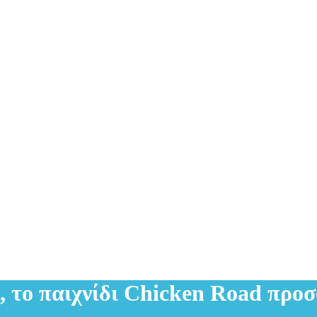
, το παιχνίδι Chicken Road προσ