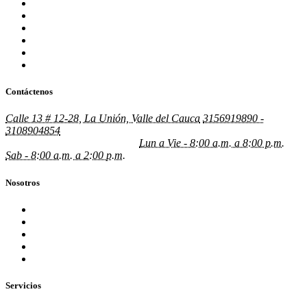
Vovan Casino
vulkan vegas germany
William Gómez Valencia – MBA
Комета Казино
Новая папка
Швеция
Contáctenos
Calle 13 # 12-28, La Unión, Valle del Cauca
3156919890 -
3108904854
gustavogonzalez@grupojyg.com.co
johngomez@grupojyg.com.co
Lun a Vie - 8:00 a.m. a 8:00 p.m.
Sab - 8:00 a.m. a 2:00 p.m.
Nosotros
Nuestra Empresa
Blog
Preguntas Frecuentes
Equipo
¡Contáctenos ahora!
Servicios