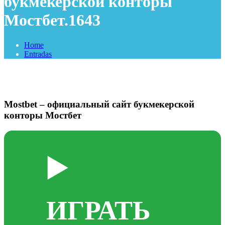
букмекерской конторы
Мостбет.1643
Home
Entradas
Mostbet – официальный сайт букмекерской
конторы Мостбет
▶️
ИГРАТЬ