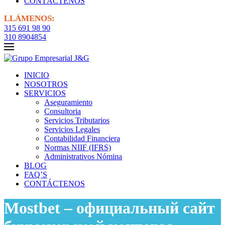
CONTÁCTENOS
LLÁMENOS:
315 691 98 90
310 8904854
INICIO
NOSOTROS
SERVICIOS
Aseguramiento
Consultoria
Servicios Tributarios
Servicios Legales
Contabilidad Financiera
Normas NIIF (IFRS)
Administrativos Nómina
BLOG
FAQ’S
CONTÁCTENOS
Mostbet – официальный сайт