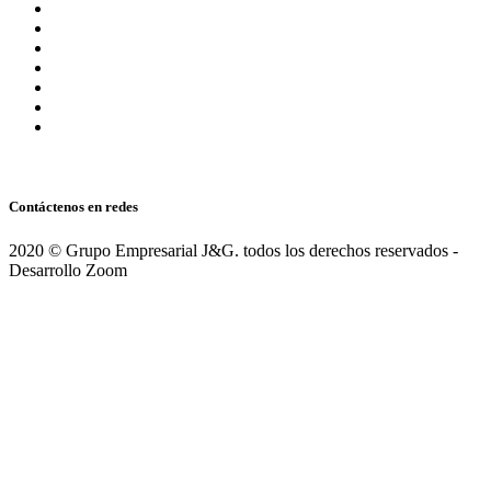
Aseguramiento
Consultoria
Servicios Tributarios
Contabilidad Financiera
Normas Internacionales NIIF (IFRS)
Administrativos Nómina
Servicios Legales
Contáctenos en redes
2020 © Grupo Empresarial J&G. todos los derechos reservados -
Desarrollo Zoom