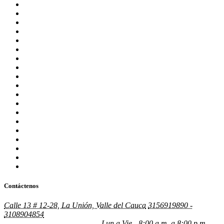
Sin categoría
slot
Slots
slottica
stories
sugar rush
sweet bonanza
sweet bonanza TR
test
updates
verde casino hungary
verde casino poland
verde casino romania
Vovan Casino
vulkan vegas germany
William Gómez Valencia – MBA
Комета Казино
Новая папка
Швеция
Contáctenos
Calle 13 # 12-28, La Unión, Valle del Cauca
3156919890 -
3108904854
gustavogonzalez@grupojyg.com.co
johngomez@grupojyg.com.co
Lun a Vie - 8:00 a.m. a 8:00 p.m.