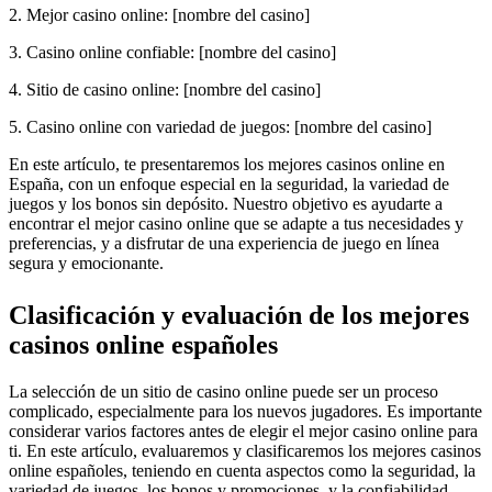
2. Mejor casino online: [nombre del casino]
3. Casino online confiable: [nombre del casino]
4. Sitio de casino online: [nombre del casino]
5. Casino online con variedad de juegos: [nombre del casino]
En este artículo, te presentaremos los mejores casinos online en
España, con un enfoque especial en la seguridad, la variedad de
juegos y los bonos sin depósito. Nuestro objetivo es ayudarte a
encontrar el mejor casino online que se adapte a tus necesidades y
preferencias, y a disfrutar de una experiencia de juego en línea
segura y emocionante.
Clasificación y evaluación de los mejores
casinos online españoles
La selección de un sitio de casino online puede ser un proceso
complicado, especialmente para los nuevos jugadores. Es importante
considerar varios factores antes de elegir el mejor casino online para
ti. En este artículo, evaluaremos y clasificaremos los mejores casinos
online españoles, teniendo en cuenta aspectos como la seguridad, la
variedad de juegos, los bonos y promociones, y la confiabilidad.