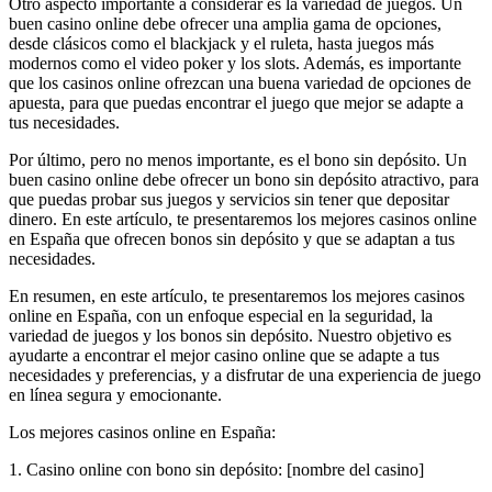
Otro aspecto importante a considerar es la variedad de juegos. Un
buen casino online debe ofrecer una amplia gama de opciones,
desde clásicos como el blackjack y el ruleta, hasta juegos más
modernos como el video poker y los slots. Además, es importante
que los casinos online ofrezcan una buena variedad de opciones de
apuesta, para que puedas encontrar el juego que mejor se adapte a
tus necesidades.
Por último, pero no menos importante, es el bono sin depósito. Un
buen casino online debe ofrecer un bono sin depósito atractivo, para
que puedas probar sus juegos y servicios sin tener que depositar
dinero. En este artículo, te presentaremos los mejores casinos online
en España que ofrecen bonos sin depósito y que se adaptan a tus
necesidades.
En resumen, en este artículo, te presentaremos los mejores casinos
online en España, con un enfoque especial en la seguridad, la
variedad de juegos y los bonos sin depósito. Nuestro objetivo es
ayudarte a encontrar el mejor casino online que se adapte a tus
necesidades y preferencias, y a disfrutar de una experiencia de juego
en línea segura y emocionante.
Los mejores casinos online en España:
1. Casino online con bono sin depósito: [nombre del casino]