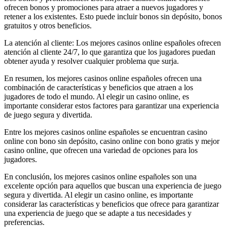
ofrecen bonos y promociones para atraer a nuevos jugadores y
retener a los existentes. Esto puede incluir bonos sin depósito, bonos
gratuitos y otros beneficios.
La atención al cliente: Los mejores casinos online españoles ofrecen
atención al cliente 24/7, lo que garantiza que los jugadores puedan
obtener ayuda y resolver cualquier problema que surja.
En resumen, los mejores casinos online españoles ofrecen una
combinación de características y beneficios que atraen a los
jugadores de todo el mundo. Al elegir un casino online, es
importante considerar estos factores para garantizar una experiencia
de juego segura y divertida.
Entre los mejores casinos online españoles se encuentran casino
online con bono sin depósito, casino online con bono gratis y mejor
casino online, que ofrecen una variedad de opciones para los
jugadores.
En conclusión, los mejores casinos online españoles son una
excelente opción para aquellos que buscan una experiencia de juego
segura y divertida. Al elegir un casino online, es importante
considerar las características y beneficios que ofrece para garantizar
una experiencia de juego que se adapte a tus necesidades y
preferencias.