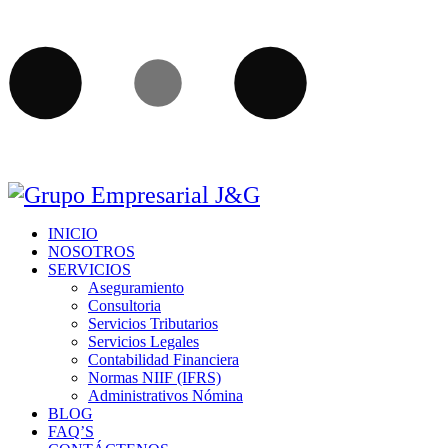
INICIO
NOSOTROS
SERVICIOS
Aseguramiento
Consultoria
Servicios Tributarios
Servicios Legales
Contabilidad Financiera
Normas NIIF (IFRS)
Administrativos Nómina
BLOG
FAQ’S