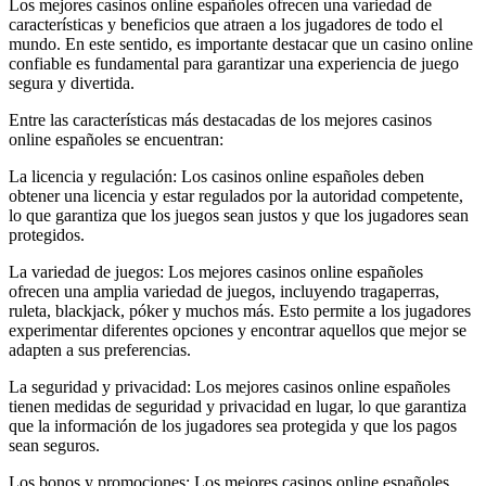
Los mejores casinos online españoles ofrecen una variedad de
características y beneficios que atraen a los jugadores de todo el
mundo. En este sentido, es importante destacar que un casino online
confiable es fundamental para garantizar una experiencia de juego
segura y divertida.
Entre las características más destacadas de los mejores casinos
online españoles se encuentran:
La licencia y regulación: Los casinos online españoles deben
obtener una licencia y estar regulados por la autoridad competente,
lo que garantiza que los juegos sean justos y que los jugadores sean
protegidos.
La variedad de juegos: Los mejores casinos online españoles
ofrecen una amplia variedad de juegos, incluyendo tragaperras,
ruleta, blackjack, póker y muchos más. Esto permite a los jugadores
experimentar diferentes opciones y encontrar aquellos que mejor se
adapten a sus preferencias.
La seguridad y privacidad: Los mejores casinos online españoles
tienen medidas de seguridad y privacidad en lugar, lo que garantiza
que la información de los jugadores sea protegida y que los pagos
sean seguros.
Los bonos y promociones: Los mejores casinos online españoles