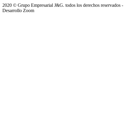
2020 © Grupo Empresarial J&G. todos los derechos reservados -
Desarrollo Zoom