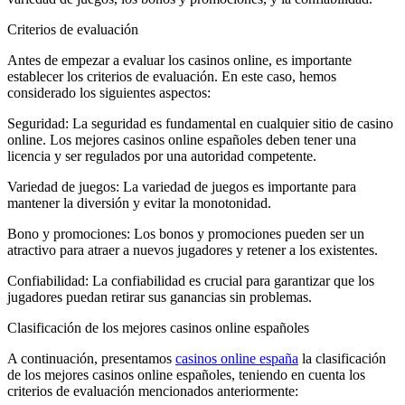
Criterios de evaluación
Antes de empezar a evaluar los casinos online, es importante
establecer los criterios de evaluación. En este caso, hemos
considerado los siguientes aspectos:
Seguridad: La seguridad es fundamental en cualquier sitio de casino
online. Los mejores casinos online españoles deben tener una
licencia y ser regulados por una autoridad competente.
Variedad de juegos: La variedad de juegos es importante para
mantener la diversión y evitar la monotonidad.
Bono y promociones: Los bonos y promociones pueden ser un
atractivo para atraer a nuevos jugadores y retener a los existentes.
Confiabilidad: La confiabilidad es crucial para garantizar que los
jugadores puedan retirar sus ganancias sin problemas.
Clasificación de los mejores casinos online españoles
A continuación, presentamos
casinos online españa
la clasificación
de los mejores casinos online españoles, teniendo en cuenta los
criterios de evaluación mencionados anteriormente: