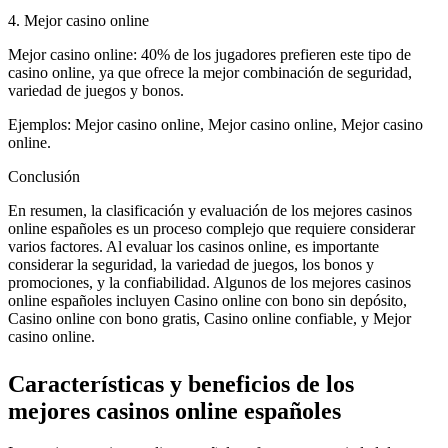
4. Mejor casino online
Mejor casino online: 40% de los jugadores prefieren este tipo de
casino online, ya que ofrece la mejor combinación de seguridad,
variedad de juegos y bonos.
Ejemplos: Mejor casino online, Mejor casino online, Mejor casino
online.
Conclusión
En resumen, la clasificación y evaluación de los mejores casinos
online españoles es un proceso complejo que requiere considerar
varios factores. Al evaluar los casinos online, es importante
considerar la seguridad, la variedad de juegos, los bonos y
promociones, y la confiabilidad. Algunos de los mejores casinos
online españoles incluyen Casino online con bono sin depósito,
Casino online con bono gratis, Casino online confiable, y Mejor
casino online.
Características y beneficios de los
mejores casinos online españoles