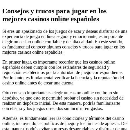
Consejos y trucos para jugar en los
mejores casinos online españoles
Si eres un apasionado de los juegos de azar y deseas disfrutar de una
experiencia de juego en línea segura y emocionante, es importante
elegir un casino online confiable y de alta calidad. En este sentido,
es fundamental conocer algunos consejos y trucos para jugar en los
mejores casinos online españoles.
En primer lugar, es importante recordar que los casinos online
españoles deben cumplir con los estándares de seguridad y
regulación establecidos por la autoridad de juego correspondiente.
Por lo tanto, es fundamental verificar la licencia y la reputación del
casino online antes de crear una cuenta.
Otro consejo importante es elegir un casino online con bono sin
depósito, ya que esto te permitirá probar el casino sin necesidad de
realizar un depósito inicial. De esta manera, podrás familiarizarte
con el sitio y los juegos ofrecidos sin incurrir en gastos.
Además, es fundamental leer las condiciones y términos del casino
online, incluyendo las políticas de juego y los límites de apuesta. De
esta manera, podrás evitar sorpresas desagradables y disfrutar de una