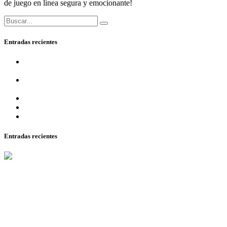
de juego en línea segura y emocionante!
Entradas recientes
онлайн 2025 года ключевые критерии качества и
честности.2123
2025 самые перспективные площадки для любителей
азартных игр.2272
The Best Canadian On The Internet Casinos In 2025
1Win Azerbaycan bukmeker Rsmi Veb Sayt.1328
Casino Kampagner Læs Anmeldelser Af De Bedste Casinoer
Entradas recientes
15 agosto, 2025
John Gomez
онлайн 2025 года ключевые критерии качества и
честности.2123
read the article