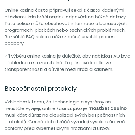
Online kasina často připravují sekci s často kladenými
otázkami, kde hráči najdou odpovědi na běžné dotazy.
Tato sekce může obsahovat informace o bonusových
programech, platbách nebo technických problémech.
Rozsáhlá FAQ sekce může značně urychlit proces
podpory.
Při výběru online kasina je důležité, aby nabídka FAQ byla
přehledná a srozumitelná. To přispívá k celkové
transparentnosti a důvěře mezi hráči a kasinem.
Bezpečnostní protokoly
Vzhledem k tomu, že technologie a systémy se
neustále vyvíjejí, online kasina, jako je
mostbet casino
,
musí klást důraz na aktualizaci svých bezpečnostních
protokolů. Cenná data hráčů vyžadují vysokou úroveň
ochrany před kybernetickými hrozbami a útoky.