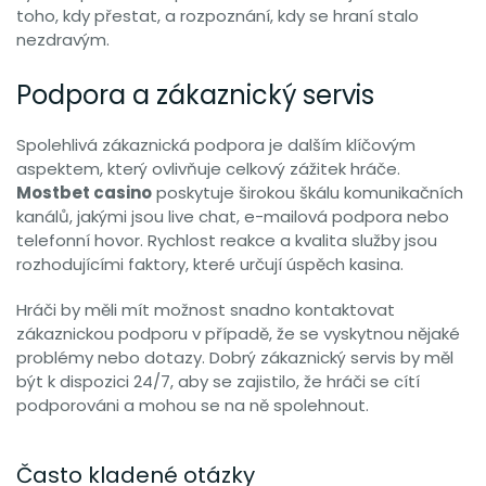
toho, kdy přestat, a rozpoznání, kdy se hraní stalo
nezdravým.
Podpora a zákaznický servis
Spolehlivá zákaznická podpora je dalším klíčovým
aspektem, který ovlivňuje celkový zážitek hráče.
Mostbet casino
poskytuje širokou škálu komunikačních
kanálů, jakými jsou live chat, e-mailová podpora nebo
telefonní hovor. Rychlost reakce a kvalita služby jsou
rozhodujícími faktory, které určují úspěch kasina.
Hráči by měli mít možnost snadno kontaktovat
zákaznickou podporu v případě, že se vyskytnou nějaké
problémy nebo dotazy. Dobrý zákaznický servis by měl
být k dispozici 24/7, aby se zajistilo, že hráči se cítí
podporováni a mohou se na ně spolehnout.
Často kladené otázky