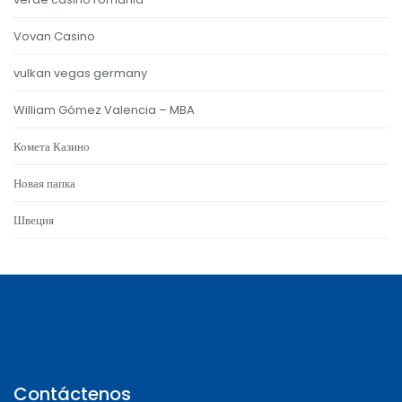
Vovan Casino
vulkan vegas germany
William Gómez Valencia – MBA
Комета Казино
Новая папка
Швеция
Contáctenos