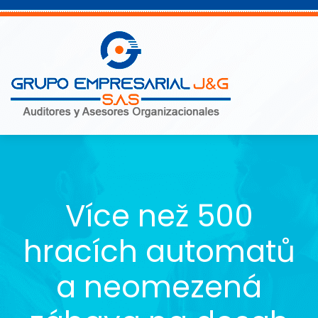
Více než 500
hracích automatů
a neomezená