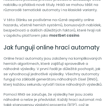
nabídku a přidává nové tituly. Hráči se mohou těšit na
různorodé tematické automaty i na klasické varianty.
V této článku se podíváme na různé aspekty online
hazardu, včetně herních systémů, bonusových nabídek,
bezpečnosti a dalších důležitých faktorů, které hrají roli
v úspěchu platforem jako
mostbet casino
.
Jak fungují online hrací automaty
Online hrací automaty jsou založeny na komplikovaných
herních algoritmech, které zajišťují spravedlivé a
náhodné výsledky. V první řadě je důležité pochopit, jak
se vyhodnocují jednotlivé výsledky. Všechny automaty
fungují na základě generátoru náhodných čísel (RNG),
který každou sekundu vytváří tisíce náhodných výsledků.
Pomocí RNG se zaručuje, že výsledky her jsou zcela
náhodné a nelze je předvídat. Každý hrací automat má
také stanovenou výplatní procenta (RTP), což je