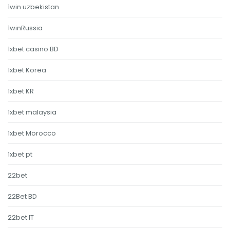
1win uzbekistan
1winRussia
1xbet casino BD
1xbet Korea
1xbet KR
1xbet malaysia
1xbet Morocco
1xbet pt
22bet
22Bet BD
22bet IT