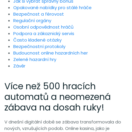
Jak si vybrat správný bonus
Opakované nabídky pro stálé hráče
Bezpečnost a férovost
Regulační orgány
Osobní odpovědnost hráčů
Podpora a zákaznický servis
Často kladené otázky
Bezpečnostní protokoly
Budoucnost online hazardních her
Zelené hazardní hry
Závěr
Více než 500 hracích
automatů a neomezená
zábava na dosah ruky!
V dnešní digitální době se zábava transformovala do
nových, vzrušujících podob. Online kasina, jako je