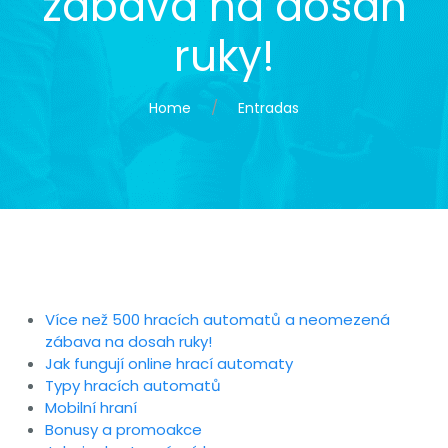
zábava na dosah
ruky!
Home
Entradas
Více než 500 hracích automatů a neomezená
zábava na dosah ruky!
Jak fungují online hrací automaty
Typy hracích automatů
Mobilní hraní
Bonusy a promoakce