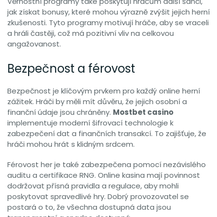
Věrnostní programy také poskytují hráčům další šanci,
jak získat bonusy, které mohou výrazně zvýšit jejich herní
zkušenosti. Tyto programy motivují hráče, aby se vraceli
a hráli častěji, což má pozitivní vliv na celkovou
angažovanost.
Bezpečnost a férovost
Bezpečnost je klíčovým prvkem pro každý online herní
zážitek. Hráči by měli mít důvěru, že jejich osobní a
finanční údaje jsou chráněny.
Mostbet casino
implementuje moderní šifrovací technologie k
zabezpečení dat a finančních transakcí. To zajišťuje, že
hráči mohou hrát s klidným srdcem.
Férovost her je také zabezpečena pomocí nezávislého
auditu a certifikace RNG. Online kasina mají povinnost
dodržovat přísná pravidla a regulace, aby mohli
poskytovat spravedlivé hry. Dobrý provozovatel se
postará o to, že všechna dostupná data jsou