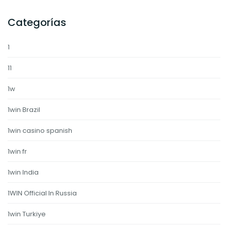
Categorías
1
11
1w
1win Brazil
1win casino spanish
1win fr
1win India
1WIN Official In Russia
1win Turkiye