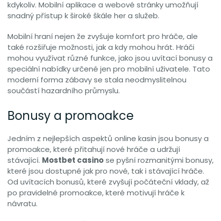
kdykoliv. Mobilní aplikace a webové stránky umožňují
snadný přístup k široké škále her a služeb.
Mobilní hraní nejen že zvyšuje komfort pro hráče, ale
také rozšiřuje možnosti, jak a kdy mohou hrát. Hráči
mohou využívat různé funkce, jako jsou uvítací bonusy a
speciální nabídky určené jen pro mobilní uživatele. Tato
moderní forma zábavy se stala neodmyslitelnou
součástí hazardního průmyslu.
Bonusy a promoakce
Jedním z nejlepších aspektů online kasin jsou bonusy a
promoakce, které přitahují nové hráče a udržují
stávající.
Mostbet casino
se pyšní rozmanitými bonusy,
které jsou dostupné jak pro nové, tak i stávající hráče.
Od uvítacích bonusů, které zvyšují počáteční vklady, až
po pravidelné promoakce, které motivují hráče k
návratu.