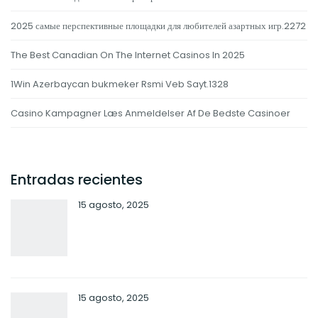
2025 самые перспективные площадки для любителей азартных игр.2272
The Best Canadian On The Internet Casinos In 2025
1Win Azerbaycan bukmeker Rsmi Veb Sayt.1328
Casino Kampagner Læs Anmeldelser Af De Bedste Casinoer
Entradas recientes
15 agosto, 2025
онлайн 2025 года ключевые критерии
качества и честности.2123
read the article
15 agosto, 2025
2025 самые перспективные площадки для