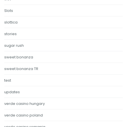
Slots
slottica
stories
sugar rush
sweet bonanza
sweet bonanza TR
test
updates
verde casino hungary
verde casino poland
verde casino romania