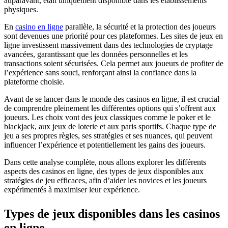
auparavant, était uniquement disponible dans les établissements
physiques.
En
casino en ligne
parallèle, la sécurité et la protection des joueurs
sont devenues une priorité pour ces plateformes. Les sites de jeux en
ligne investissent massivement dans des technologies de cryptage
avancées, garantissant que les données personnelles et les
transactions soient sécurisées. Cela permet aux joueurs de profiter de
l’expérience sans souci, renforçant ainsi la confiance dans la
plateforme choisie.
Avant de se lancer dans le monde des casinos en ligne, il est crucial
de comprendre pleinement les différentes options qui s’offrent aux
joueurs. Les choix vont des jeux classiques comme le poker et le
blackjack, aux jeux de loterie et aux paris sportifs. Chaque type de
jeu a ses propres règles, ses stratégies et ses nuances, qui peuvent
influencer l’expérience et potentiellement les gains des joueurs.
Dans cette analyse complète, nous allons explorer les différents
aspects des casinos en ligne, des types de jeux disponibles aux
stratégies de jeu efficaces, afin d’aider les novices et les joueurs
expérimentés à maximiser leur expérience.
Types de jeux disponibles dans les casinos
en ligne