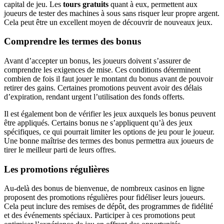
capital de jeu. Les
tours gratuits
quant à eux, permettent aux
joueurs de tester des machines à sous sans risquer leur propre argent.
Cela peut être un excellent moyen de découvrir de nouveaux jeux.
Comprendre les termes des bonus
Avant d’accepter un bonus, les joueurs doivent s’assurer de
comprendre les exigences de mise. Ces conditions déterminent
combien de fois il faut jouer le montant du bonus avant de pouvoir
retirer des gains. Certaines promotions peuvent avoir des délais
d’expiration, rendant urgent l’utilisation des fonds offerts.
Il est également bon de vérifier les jeux auxquels les bonus peuvent
être appliqués. Certains bonus ne s’appliquent qu’à des jeux
spécifiques, ce qui pourrait limiter les options de jeu pour le joueur.
Une bonne maîtrise des termes des bonus permettra aux joueurs de
tirer le meilleur parti de leurs offres.
Les promotions régulières
Au-delà des bonus de bienvenue, de nombreux casinos en ligne
proposent des promotions régulières pour fidéliser leurs joueurs.
Cela peut inclure des remises de dépôt, des programmes de fidélité
et des événements spéciaux. Participer à ces promotions peut