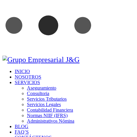
INICIO
NOSOTROS
SERVICIOS
Aseguramiento
Consultoria
Servicios Tributarios
Servicios Legales
Contabilidad Financiera
Normas NIIF (IFRS)
Administrativos Nómina
BLOG
FAQ’S