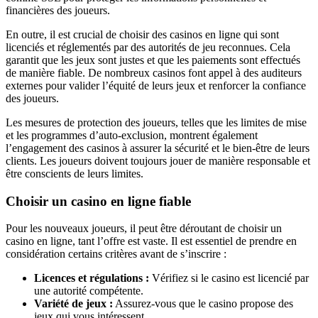
financières des joueurs.
En outre, il est crucial de choisir des casinos en ligne qui sont
licenciés et réglementés par des autorités de jeu reconnues. Cela
garantit que les jeux sont justes et que les paiements sont effectués
de manière fiable. De nombreux casinos font appel à des auditeurs
externes pour valider l’équité de leurs jeux et renforcer la confiance
des joueurs.
Les mesures de protection des joueurs, telles que les limites de mise
et les programmes d’auto-exclusion, montrent également
l’engagement des casinos à assurer la sécurité et le bien-être de leurs
clients. Les joueurs doivent toujours jouer de manière responsable et
être conscients de leurs limites.
Choisir un casino en ligne fiable
Pour les nouveaux joueurs, il peut être déroutant de choisir un
casino en ligne, tant l’offre est vaste. Il est essentiel de prendre en
considération certains critères avant de s’inscrire :
Licences et régulations :
Vérifiez si le casino est licencié par
une autorité compétente.
Variété de jeux :
Assurez-vous que le casino propose des
jeux qui vous intéressent.