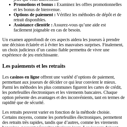
Promotions et bonus :
Examinez les offres promotionnelles
et les bonus de bienvenue.
Options de paiement :
Vérifiez les méthodes de dépôt et de
retrait disponibles.
Assistance clientèle :
Assurez-vous qu’une aide est
facilement joignable en cas de besoin.
Un examen approfondi de ces aspects aidera les joueurs à prendre
une décision éclairée et à éviter les mauvaises surprises. Finalement,
un choix judicieux d’un casino fiable permettra de vivre une
expérience de jeu enrichissante.
Les paiements et les retraits
Les
casinos en ligne
offrent une variété d’options de paiement,
permettant aux joueurs de décider ce qui leur convient le mieux.
Parmi les méthodes les plus communes figurent les cartes de crédit,
les portefeuilles électroniques et les virements bancaires. Chaque
option présente des avantages et des inconvénients, tant en termes de
rapidité que de sécurité.
Les retraits peuvent varier en fonction de la méthode choisie.
Certains moyens, comme les portefeuilles électroniques, permettent
des retraits très rapides, tandis que d’autres, comme les virements