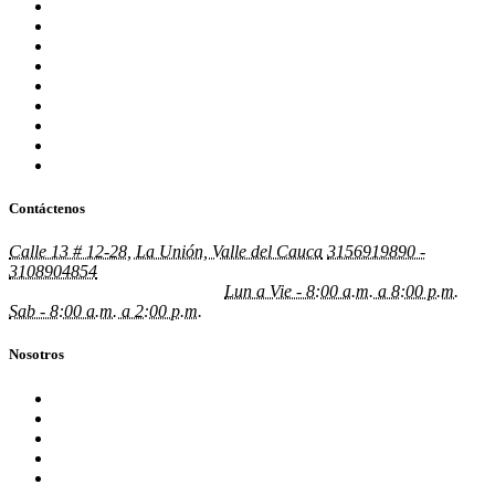
verde casino hungary
verde casino poland
verde casino romania
Vovan Casino
vulkan vegas germany
William Gómez Valencia – MBA
Комета Казино
Новая папка
Швеция
Contáctenos
Calle 13 # 12-28, La Unión, Valle del Cauca
3156919890 -
3108904854
gustavogonzalez@grupojyg.com.co
johngomez@grupojyg.com.co
Lun a Vie - 8:00 a.m. a 8:00 p.m.
Sab - 8:00 a.m. a 2:00 p.m.
Nosotros
Nuestra Empresa
Blog
Preguntas Frecuentes
Equipo
¡Contáctenos ahora!