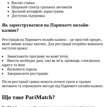
Високі ставки
Широкий спектр гральних автоматів
Зручний інтерфейс користувача
Доступна підтримка
Як зареєструватися на Париматч онлайн-
казино?
Реєстрація на Париматч онлайн-казино – це простий процес,
який займає кілька хвилин. Для реєстрації потрібно виконати
наступні кроки:
Завантажити програму на комп’ютер
Ввести необхідні дані, такі як ім’я, прізвище, електронну
адресу та інші
Визначити пароль
Завершилити реєстрацію
Після реєстрації гравці можуть почати грати в гральні
автомати та отримувати вигоди від Париматч онлайн-казино.
Що таке PariMatch?