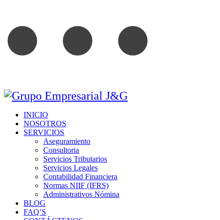
INICIO
NOSOTROS
SERVICIOS
Aseguramiento
Consultoria
Servicios Tributarios
Servicios Legales
Contabilidad Financiera
Normas NIIF (IFRS)
Administrativos Nómina
BLOG
FAQ’S