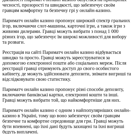
чесності, прозорості та швидкості, що забезпечує своїм
гравцям комфортну та безпечну грі у онлайн-казино.
Париматч онлайн казино пропонує широкий спектр гральних
ігор, включаючи слот-машины, карточні ігри, а також ігри з
живими дилерами. Гравці можуть вибрати з понад 1 000
різних ігор, що забезпечує їм широкі можливості для вибору
та розваги.
Реєстрація на сайті Париматч онлайн казино відбувається
швидко та просто. Гравці можуть зареєструватися за
допомогою електронної пошти або соціальних мереж. Після
реєстрації гравці отримують доступ до свого особистого
кабінету, де можуть здійснювати депозити, знімати вигриші та
відслідковувати свою статистику.
Париматч онлайн казино пропонує різні способи депозиту,
включаючи банківські картки, електронні кошти та інші.
Гравці можуть вибрати той, що найкомфортніше для них.
Париматч онлайн казино є одним з найпопулярніших онлайн-
казино в Україні, тому що воно забезпечує своїм гравцям
безпечне та комфортне середовище для гри. Гравці можуть
бути впевнені, що їхні дані будуть захищені та їхні вигриші
будуть виплачені.