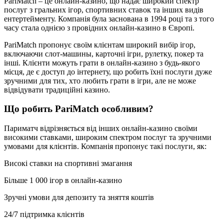
PariMatch – це онлайн-казино, що надає широкий спектр
послуг з гральних ігор, спортивних ставок та інших видів
ентертейменту. Компанія була заснована в 1994 році та з того
часу стала однією з провідних онлайн-казино в Європі.
PariMatch пропонує своїм клієнтам широкий вибір ігор,
включаючи слот-машины, карточні ігри, рулетку, покер та
інші. Клієнти можуть грати в онлайн-казино з будь-якого
місця, де є доступ до інтернету, що робить їхні послуги дуже
зручними для тих, хто любить грати в ігри, але не може
відвідувати традиційні казино.
Що робить PariMatch особливим?
Париматч відрізняється від інших онлайн-казино своїми
високими ставками, широким спектром послуг та зручними
умовами для клієнтів. Компанія пропонує такі послуги, як:
Високі ставки на спортивні змагання
Більше 1 000 ігор в онлайн-казино
Зручні умови для депозиту та зняття коштів
24/7 підтримка клієнтів