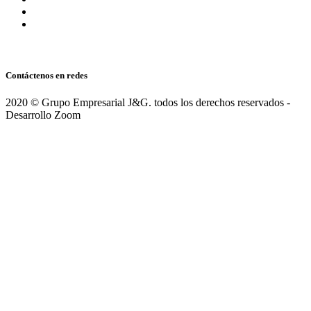
Administrativos Nómina
Servicios Legales
Contáctenos en redes
2020 © Grupo Empresarial J&G. todos los derechos reservados -
Desarrollo Zoom