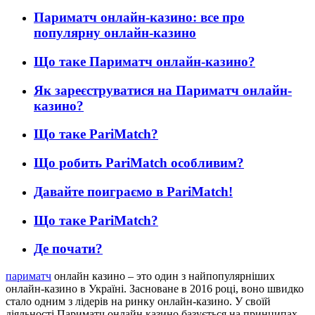
Париматч онлайн-казино: все про
популярну онлайн-казино
Що таке Париматч онлайн-казино?
Як зареєструватися на Париматч онлайн-
казино?
Що таке PariMatch?
Що робить PariMatch особливим?
Давайте поиграємо в PariMatch!
Що таке PariMatch?
Де почати?
париматч
онлайн казино – это один з найпопулярніших
онлайн-казино в Україні. Засноване в 2016 році, воно швидко
стало одним з лідерів на ринку онлайн-казино. У своїй
діяльності Париматч онлайн казино базується на принципах