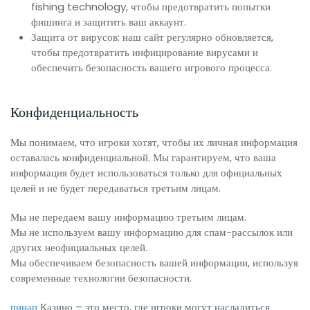
fishing technology, чтобы предотвратить попытки
фишинга и защитить ваш аккаунт.
Защита от вирусов: наш сайт регулярно обновляется,
чтобы предотвратить инфицирование вирусами и
обеспечить безопасность вашего игрового процесса.
Конфиденциальность
Мы понимаем, что игроки хотят, чтобы их личная информация
оставалась конфиденциальной. Мы гарантируем, что ваша
информация будет использоваться только для официальных
целей и не будет передаваться третьим лицам.
Мы не передаем вашу информацию третьим лицам.
Мы не используем вашу информацию для спам-рассылок или
других неофициальных целей.
Мы обеспечиваем безопасность вашей информации, используя
современные технологии безопасности.
пинап
Казино – это место, где игроки могут насладиться