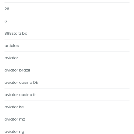
26
6
888starz bd
articles
aviator
aviator brazil
aviator casino DE
aviator casino fr
aviator ke
aviator mz
aviator ng