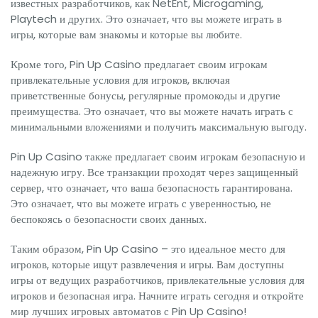
известных разработчиков, как NetEnt, Microgaming,
Playtech и других. Это означает, что вы можете играть в
игры, которые вам знакомы и которые вы любите.
Кроме того, Pin Up Casino предлагает своим игрокам
привлекательные условия для игроков, включая
приветственные бонусы, регулярные промокоды и другие
преимущества. Это означает, что вы можете начать играть с
минимальными вложениями и получить максимальную выгоду.
Pin Up Casino также предлагает своим игрокам безопасную и
надежную игру. Все транзакции проходят через защищенный
сервер, что означает, что ваша безопасность гарантирована.
Это означает, что вы можете играть с уверенностью, не
беспокоясь о безопасности своих данных.
Таким образом, Pin Up Casino – это идеальное место для
игроков, которые ищут развлечения и игры. Вам доступны
игры от ведущих разработчиков, привлекательные условия для
игроков и безопасная игра. Начните играть сегодня и откройте
мир лучших игровых автоматов с Pin Up Casino!