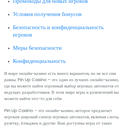
Промокоды для новых игроков
Условия получения бонусов
Безопасность и конфиденциальность
игроков
Меры безопасности
Конфиденциальность
В мире онлайн-казино есть много вариантов, но не все они
равны. Pin Up Casino – это один из лучших онлайн-казино,
где вы можете найти огромный выбор игровых автоматов от
ведущих разработчиков. В этом мире игры и развлечений вы
можете найти что-то для себя.
Pin Up Casino – это онлайн-казино, которое предлагает
игрокам широкий спектр игровых автоматов, включая слоты,
рулетку, блэкджек и другие. Вам доступны игры от таких