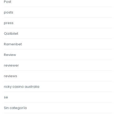
Post
posts
press
Qizilbilet
Ramenbet
Review
reviewer
reviews
ricky casino australia
se
Sin categoría