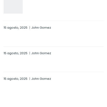
2025 самые перспективные площадки для
любителей азартных игр.2272
read the article
15 agosto, 2025
John Gomez
The Best Canadian On The Internet Casinos In 2025
read the article
15 agosto, 2025
John Gomez
1Win Azerbaycan bukmeker Rsmi Veb Sayt.1328
read the article
15 agosto, 2025
John Gomez
Casino Kampagner Læs Anmeldelser Af De Bedste
Casinoer
read the article