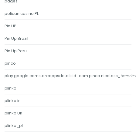
pages
pelican casino PL
Pin UP
Pin Up Brazil
Pin Up Peru
pinco
play.google.comstoreappsdetailsid=com.pinco.nicotoss_Английс
plinko
plinko in
plinko UK
plinko_pl