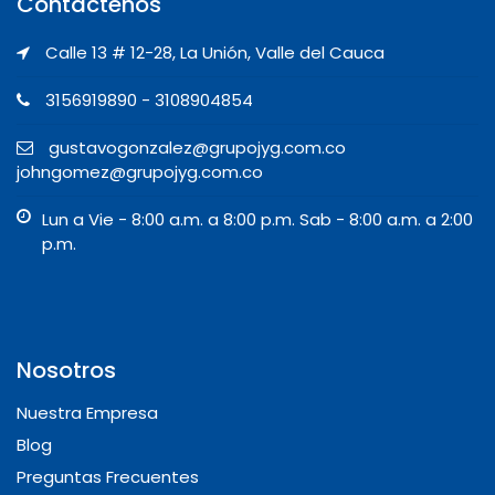
Contáctenos
Calle 13 # 12-28, La Unión, Valle del Cauca
3156919890 - 3108904854
gustavogonzalez@grupojyg.com.co
johngomez@grupojyg.com.co
Lun a Vie - 8:00 a.m. a 8:00 p.m. Sab - 8:00 a.m. a 2:00
p.m.
Nosotros
Nuestra Empresa
Blog
Preguntas Frecuentes