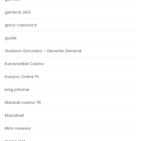
general J&G
glory-casinos tr
guide
Gustavo Gonzalez – Gerente General
KaravanBet Casino
Kasyno Online PL
king johnnie
Maribet casino TR
Masalbet
Mini-reviews