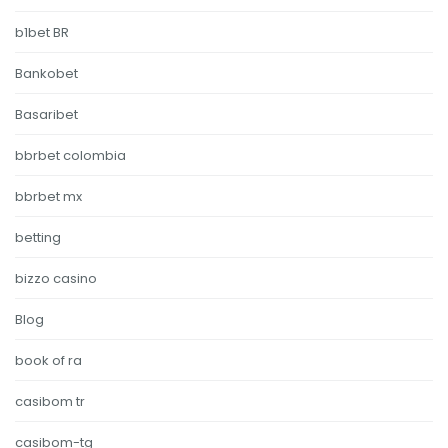
b1bet BR
Bankobet
Basaribet
bbrbet colombia
bbrbet mx
betting
bizzo casino
Blog
book of ra
casibom tr
casibom-tg