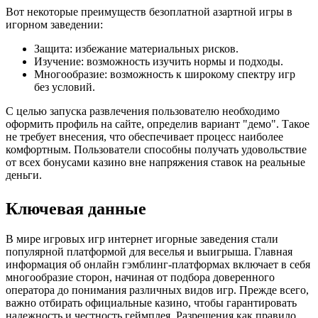
Вот некоторые преимуществ безоплатной азартной игры в
игорном заведении:
Защита: избежание материальных рисков.
Изучение: возможность изучить нормы и подходы.
Многообразие: возможность к широкому спектру игр
без условий.
С целью запуска развлечения пользователю необходимо
оформить профиль на сайте, определив вариант "демо". Такое
не требует внесения, что обеспечивает процесс наиболее
комфортным. Пользователи способны получать удовольствие
от всех бонусами казино вне напряжения ставок на реальные
деньги.
Ключевая данные
В мире игровых игр интернет игорные заведения стали
популярной платформой для веселья и выигрыша. Главная
информация об онлайн гэмблинг-платформах включает в себя
многообразие сторон, начиная от подбора доверенного
оператора до понимания различных видов игр. Прежде всего,
важно отбирать официальные казино, чтобы гарантировать
надежность и честность геймплея. Разрешения как правило