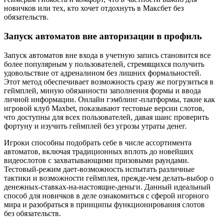
новичков или тех, кто хочет отдохнуть в Максбет без
обязательств.
Запуск автоматов вне авторизации в профиль
Запуск автоматов вне входа в учетную запись становится все
более популярным у пользователей, стремящихся получить
удовольствие от адреналином без лишних формальностей.
Этот метод обеспечивает возможность сразу же погрузиться в
геймплей, миную обязанности заполнения формы и ввода
личной информации. Онлайн гэмблинг-платформы, такие как
игровой клуб Maxbet, показывают тестовые версии слотов,
что доступны для всех пользователей, давая шанс проверить
фортуну и изучить геймплей без угрозы утраты денег.
Игроки способны подобрать себе в числе ассортимента
автоматов, включая традиционных вплоть до новейших
видеослотов с захватывающими призовыми раундами.
Тестовый-режим дает-возможность испытать различные
тактики и возможности геймплея, прежде-чем делать-выбор о
денежных-ставках-на-настоящие-деньги. Данный идеальный
способ для новичков в деле ознакомиться с сферой игорного
мира и разобраться в принципы функционирования слотов
без обязательств.