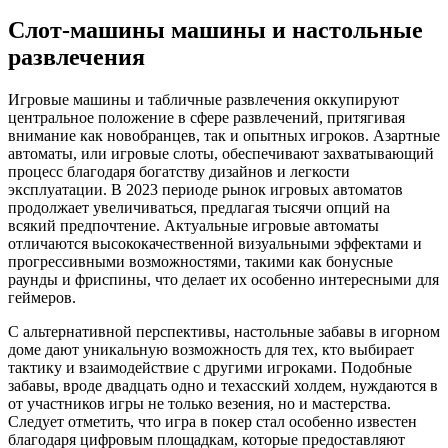
Слот-машины машины и настольные
развлечения
Игровые машины и табличные развлечения оккупируют
центральное положение в сфере развлечений, притягивая
внимание как новобранцев, так и опытных игроков. Азартные
автоматы, или игровые слоты, обеспечивают захватывающий
процесс благодаря богатству дизайнов и легкости
эксплуатации. В 2023 периоде рынок игровых автоматов
продолжает увеличиваться, предлагая тысячи опций на
всякий предпочтение. Актуальные игровые автоматы
отличаются высококачественной визуальными эффектами и
прогрессивными возможностями, такими как бонусные
раунды и фриспины, что делает их особенно интересными для
геймеров.
С альтернативной перспективы, настольные забавы в игорном
доме дают уникальную возможность для тех, кто выбирает
тактику и взаимодействие с другими игроками. Подобные
забавы, вроде двадцать одно и техасский холдем, нуждаются в
от участников игры не только везения, но и мастерства.
Следует отметить, что игра в покер стал особенно известен
благодаря цифровым площадкам, которые предоставляют