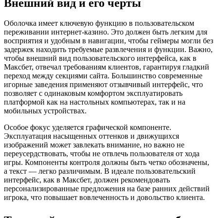
Внешний вид и его черты
Оболочка имеет ключевую функцию в пользовательском
переживании интернет-казино. Это должен быть легким для
восприятия и удобным в навигации, чтобы геймеры могли без
задержек находить требуемые развлечения и функции. Важно,
чтобы внешний вид пользовательского интерфейса, как в
Максбет, отвечал требованиям клиентов, гарантируя гладкий
переход между секциями сайта. Большинство современные
игорные заведения применяют отзывчивый интерфейс, что
позволяет с одинаковым комфортом эксплуатировать
платформой как на настольных компьютерах, так и на
мобильных устройствах.
Особое фокус уделяется графической компоненте.
Эксплуатация насыщенных оттенков и движущихся
изображений может завлекать внимание, но важно не
переусердствовать, чтобы не отвлечь пользователя от хода
игры. Компоненты контроля должны быть четко обозначены,
а текст — легко различимым. В идеале пользовательский
интерфейс, как в Максбет, должен рекомендовать
персонализированные предложения на базе ранних действий
игрока, что повышает вовлеченность и довольство клиента.