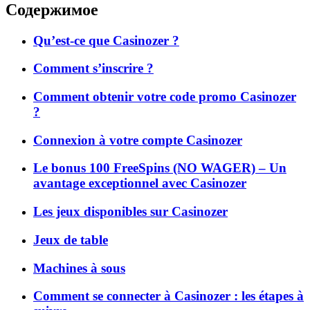
Содержимое
Qu’est-ce que Casinozer ?
Comment s’inscrire ?
Comment obtenir votre code promo Casinozer
?
Connexion à votre compte Casinozer
Le bonus 100 FreeSpins (NO WAGER) – Un
avantage exceptionnel avec Casinozer
Les jeux disponibles sur Casinozer
Jeux de table
Machines à sous
Comment se connecter à Casinozer : les étapes à