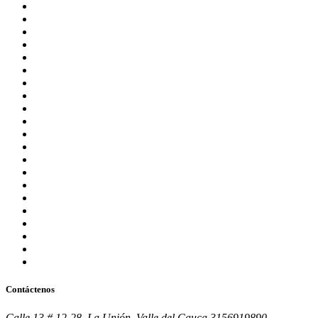
ricky casino australia
se
Sin categoría
slot
Slots
slottica
stories
sugar rush
sweet bonanza
sweet bonanza TR
test
updates
verde casino hungary
verde casino poland
verde casino romania
Vovan Casino
vulkan vegas germany
William Gómez Valencia – MBA
Комета Казино
Новая папка
Швеция
Contáctenos
Calle 13 # 12-28, La Unión, Valle del Cauca
3156919890 -