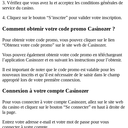
3. Vérifiez que vous avez lu et acceptez les conditions générales de
service du casino.
4. Cliquez sur le bouton “S’inscrire” pour valider votre inscription.
Comment obtenir votre code promo Casinozer ?
Pour obtenir votre code promo, vous pouvez cliquer sur le lien
“Obtenez votre code promo” sur le site web de Casinozer.
Vous pouvez également obtenir votre code promo en téléchargeant
l’application Casinozer et en suivant les instructions pour l’obtenir.
Il est important de noter que le code promo est valable pour les
nouveaux inscrits et qu’il est nécessaire de le saisir dans le champ
approprié lors de votre première connexion.
Connexion à votre compte Casinozer
Pour vous connecter à votre compte Casinozer, allez sur le site web
du casino et cliquez sur le bouton “Se connecter” en haut à droite de
la page.
Entrez votre adresse e-mail et votre mot de passe pour vous
connecter à votre compte.