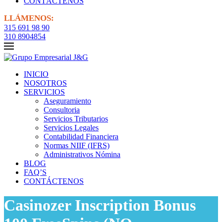
CONTÁCTENOS
LLÁMENOS:
315 691 98 90
310 8904854
INICIO
NOSOTROS
SERVICIOS
Aseguramiento
Consultoria
Servicios Tributarios
Servicios Legales
Contabilidad Financiera
Normas NIIF (IFRS)
Administrativos Nómina
BLOG
FAQ’S
CONTÁCTENOS
Casinozer Inscription Bonus