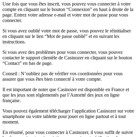
Une fois que vous êtes inscrit, vous pouvez vous connecter à votre
compte en cliquant sur le bouton “Connexion” en haut à droite de la
page. Entrez votre adresse e-mail et votre mot de passe pour vous
connecter.
Si vous avez oublié votre mot de passe, vous pouvez le réinitialiser
en cliquant sur le lien “Mot de passe oublié” et en suivant les
instructions.
Si vous avez des problèmes pour vous connecter, vous pouvez
contacter le support clientèle de Casinozer en cliquant sur le bouton
“Contact” en bas de page.
Conseil : N’oubliez pas de vérifier vos coordonnées pour vous
assurer que vous êtes bien connecté à votre compte.
Il est important de noter que Casinozer est disponible en France et
que les jeux sont réglementés par l’Autorité des jeux en ligne
française.
Vous pouvez également télécharger l’application Casinozer sur votre
smartphone ou votre tablette pour jouer en ligne partout et à tout
moment.
En résumé, pour vous connecter à Casinozer, il vous suffit de suivre