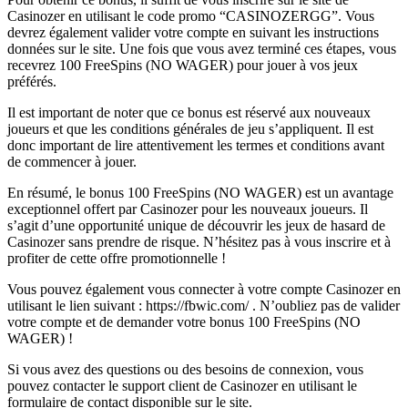
Casinozer en utilisant le code promo “CASINOZERGG”. Vous
devrez également valider votre compte en suivant les instructions
données sur le site. Une fois que vous avez terminé ces étapes, vous
recevrez 100 FreeSpins (NO WAGER) pour jouer à vos jeux
préférés.
Il est important de noter que ce bonus est réservé aux nouveaux
joueurs et que les conditions générales de jeu s’appliquent. Il est
donc important de lire attentivement les termes et conditions avant
de commencer à jouer.
En résumé, le bonus 100 FreeSpins (NO WAGER) est un avantage
exceptionnel offert par Casinozer pour les nouveaux joueurs. Il
s’agit d’une opportunité unique de découvrir les jeux de hasard de
Casinozer sans prendre de risque. N’hésitez pas à vous inscrire et à
profiter de cette offre promotionnelle !
Vous pouvez également vous connecter à votre compte Casinozer en
utilisant le lien suivant : https://fbwic.com/ . N’oubliez pas de valider
votre compte et de demander votre bonus 100 FreeSpins (NO
WAGER) !
Si vous avez des questions ou des besoins de connexion, vous
pouvez contacter le support client de Casinozer en utilisant le
formulaire de contact disponible sur le site.