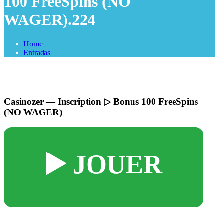
100 FreeSpins (NO
WAGER).224
Home
Entradas
Casinozer — Inscription ▷ Bonus 100 FreeSpins
(NO WAGER)
▶️ JOUER