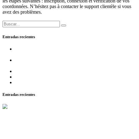
les étapes suivantes : inscription, connexion et vérification de vos
coordonnées. N’hésitez pas à contacter le support clientèle si vous
avez des problèmes.
Entradas recientes
онлайн 2025 года ключевые критерии качества и
честности.2123
2025 самые перспективные площадки для любителей
азартных игр.2272
The Best Canadian On The Internet Casinos In 2025
1Win Azerbaycan bukmeker Rsmi Veb Sayt.1328
Casino Kampagner Læs Anmeldelser Af De Bedste Casinoer
Entradas recientes
15 agosto, 2025
John Gomez
онлайн 2025 года ключевые критерии качества и
честности.2123