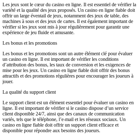
Les jeux sont le cœur du casino en ligne. Il est essentiel de vérifier la
variété et la qualité des jeux proposés. Un casino en ligne fiable doit
offrir un large éventail de jeux, notamment des jeux de table, des
machines à sous et des jeux de cartes. Il est également important de
vérifier si les jeux sont mis à jour régulièrement pour garantir une
expérience de jeu fluide et amusante.
Les bonus et les promotions
Les bonus et les promotions sont un autre élément clé pour évaluer
un casino en ligne. Il est important de vérifier les conditions
d’attribution des bonus, les taux de conversion et les exigences de
mise pour les jeux. Un casino en ligne fiable doit offrir des bonus
attractifs et des promotions régulières pour encourager les joueurs à
jouer.
La qualité du support client
Le support client est un élément essentiel pour évaluer un casino en
ligne. Il est important de vérifier si le casino dispose d’un service
client disponible 24/7, ainsi que des canaux de communication
variés, tels que le téléphone, l’e-mail et les réseaux sociaux. Un
casino en ligne fiable doit offrir un support client efficace et
disponible pour répondre aux besoins des joueurs.