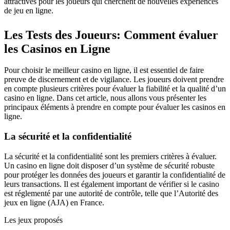
attractives pour les joueurs qui cherchent de nouvelles expériences
de jeu en ligne.
Les Tests des Joueurs: Comment évaluer
les Casinos en Ligne
Pour choisir le meilleur casino en ligne, il est essentiel de faire
preuve de discernement et de vigilance. Les joueurs doivent prendre
en compte plusieurs critères pour évaluer la fiabilité et la qualité d’un
casino en ligne. Dans cet article, nous allons vous présenter les
principaux éléments à prendre en compte pour évaluer les casinos en
ligne.
La sécurité et la confidentialité
La sécurité et la confidentialité sont les premiers critères à évaluer.
Un casino en ligne doit disposer d’un système de sécurité robuste
pour protéger les données des joueurs et garantir la confidentialité de
leurs transactions. Il est également important de vérifier si le casino
est réglementé par une autorité de contrôle, telle que l’Autorité des
jeux en ligne (AJA) en France.
Les jeux proposés