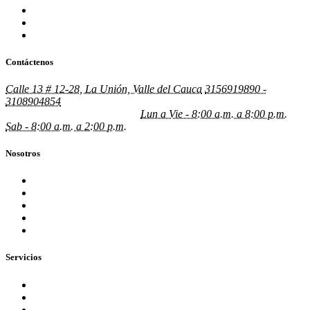
Комета Казино
Новая папка
Швеция
Contáctenos
Calle 13 # 12-28, La Unión, Valle del Cauca
3156919890 -
3108904854
gustavogonzalez@grupojyg.com.co
johngomez@grupojyg.com.co
Lun a Vie - 8:00 a.m. a 8:00 p.m.
Sab - 8:00 a.m. a 2:00 p.m.
Nosotros
Nuestra Empresa
Blog
Preguntas Frecuentes
Equipo
¡Contáctenos ahora!
Servicios
Aseguramiento
Consultoria
Servicios Tributarios