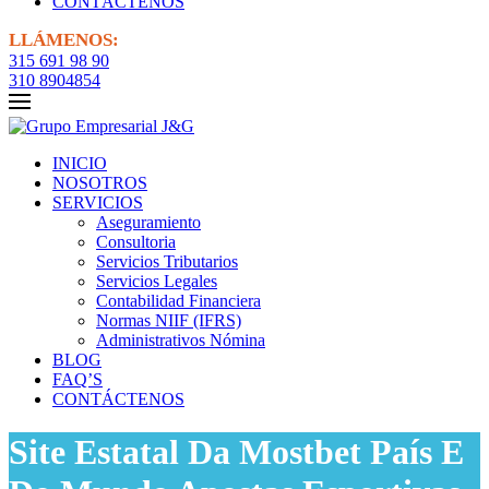
CONTÁCTENOS
LLÁMENOS:
315 691 98 90
310 8904854
INICIO
NOSOTROS
SERVICIOS
Aseguramiento
Consultoria
Servicios Tributarios
Servicios Legales
Contabilidad Financiera
Normas NIIF (IFRS)
Administrativos Nómina
BLOG
FAQ’S
CONTÁCTENOS
Site Estatal Da Mostbet País E