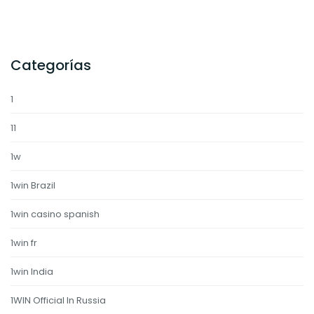
Categorías
1
11
1w
1win Brazil
1win casino spanish
1win fr
1win India
1WIN Official In Russia