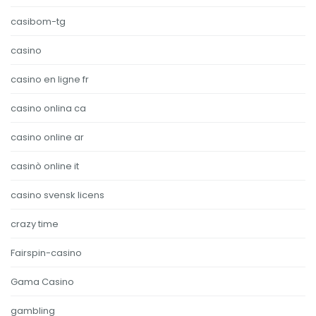
casibom-tg
casino
casino en ligne fr
casino onlina ca
casino online ar
casinò online it
casino svensk licens
crazy time
Fairspin-casino
Gama Casino
gambling