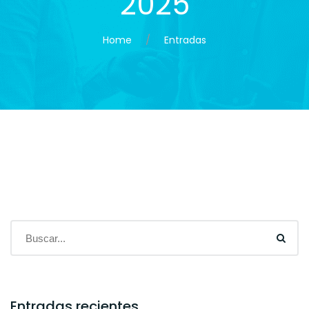
2025
Home
Entradas
Entradas recientes