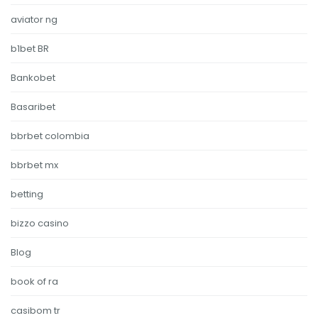
aviator ng
b1bet BR
Bankobet
Basaribet
bbrbet colombia
bbrbet mx
betting
bizzo casino
Blog
book of ra
casibom tr