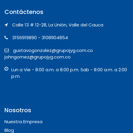
Contáctenos
Calle 13 # 12-28, La Unión, Valle del Cauca
3156919890 - 3108904854
gustavogonzalez@grupojyg.com.co
johngomez@grupojyg.com.co
Lun a Vie - 8:00 a.m. a 8:00 p.m. Sab - 8:00 a.m. a 2:00
p.m.
Nosotros
Nuestra Empresa
Blog