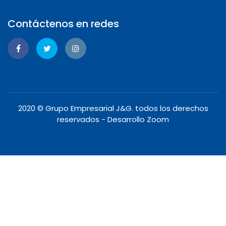
Contáctenos en redes
2020 © Grupo Empresarial J&G. todos los derechos
reservados - Desarrollo Zoom