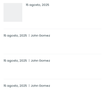
15 agosto, 2025
2025 самые перспективные площадки для
любителей азартных игр.2272
read the article
15 agosto, 2025
John Gomez
The Best Canadian On The Internet Casinos In 2025
read the article
15 agosto, 2025
John Gomez
1Win Azerbaycan bukmeker Rsmi Veb Sayt.1328
read the article
15 agosto, 2025
John Gomez
Casino Kampagner Læs Anmeldelser Af De Bedste
Casinoer
read the article