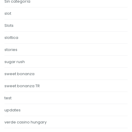
Sin categoría
slot
Slots
slottica
stories
sugar rush
sweet bonanza
sweet bonanza TR
test
updates
verde casino hungary