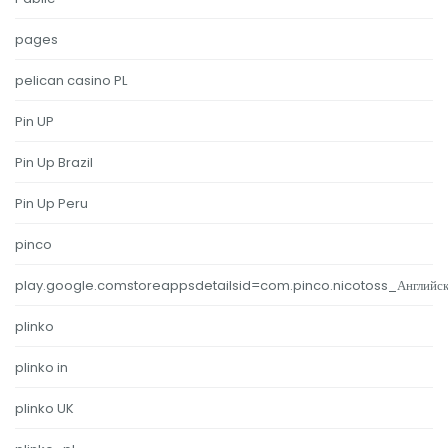
pages
pelican casino PL
Pin UP
Pin Up Brazil
Pin Up Peru
pinco
play.google.comstoreappsdetailsid=com.pinco.nicotoss_Английс
plinko
plinko in
plinko UK