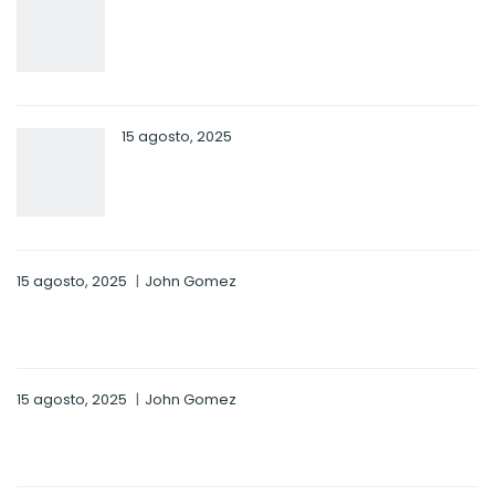
онлайн 2025 года ключевые критерии
качества и честности.2123
read the article
15 agosto, 2025
2025 самые перспективные площадки для
любителей азартных игр.2272
read the article
15 agosto, 2025
John Gomez
The Best Canadian On The Internet Casinos In 2025
read the article
15 agosto, 2025
John Gomez
1Win Azerbaycan bukmeker Rsmi Veb Sayt.1328
read the article