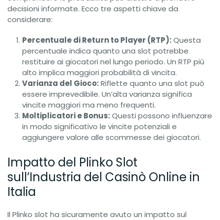
decisioni informate. Ecco tre aspetti chiave da
considerare:
Percentuale di Return to Player (RTP):
Questa
percentuale indica quanto una slot potrebbe
restituire ai giocatori nel lungo periodo. Un RTP più
alto implica maggiori probabilità di vincita.
Varianza del Gioco:
Riflette quanto una slot può
essere imprevedibile. Un’alta varianza significa
vincite maggiori ma meno frequenti.
Moltiplicatori e Bonus:
Questi possono influenzare
in modo significativo le vincite potenziali e
aggiungere valore alle scommesse dei giocatori.
Impatto del Plinko Slot
sull’Industria del Casinò Online in
Italia
Il Plinko slot ha sicuramente avuto un impatto sul