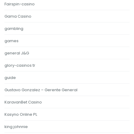
Fairspin-casino
Gama Casino
gambling
games
general J&G
glory-casinos tr
guide
Gustavo Gonzalez – Gerente General
KaravanBet Casino
Kasyno Online PL
king johnnie