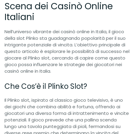
Scena dei Casinò Online
Italiani
Nell’universo vibrante dei casinò online in Italia, il gioco
della slot Plinko sta guadagnando popolarità per il suo
intrigante potenziale di vincita. L’obiettivo principale di
questo articolo è esplorare le possibilità di successo nel
giocare al Plinko slot, cercando di capire come questo
gioco possa influenzare le strategie dei giocatori nei
casinò online in Italia.
Che Cos’è il Plinko Slot?
Il Plinko slot, ispirato al classico gioco televisivo, è uno
dei giochi che combina abilità e fortuna, offrendo ai
giocatori una diversa forma di intrattenimento e vincite
potenziali. Il gioco prevede che una pallina scenda
lungo una tavola punteggiata di pioli, fermandosi su
diverse aree premio che determinano la vincita del