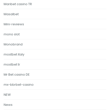
Maribet casino TR
Masalbet
Mini-reviews
mono slot
Monobrand
mostbet italy
mostbet tr
Mr Bet casino DE
mx-bbrbet-casino
NEW
News