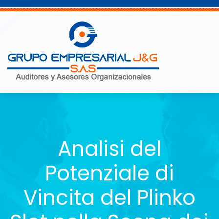
Analisi del
Potenziale di
Vincita del Plinko