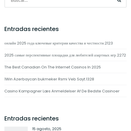
Entradas recientes
онлайн 2025 года ключевые критерии качества и честности.2123
2025 самые перспективные площадки для любителей азартных игр.2272
The Best Canadian On The Internet Casinos In 2025
1Win Azerbaycan bukmeker Rsmi Veb Sayt.1328
Casino Kampagner Læs Anmeldelser Af De Bedste Casinoer
Entradas recientes
15 agosto, 2025