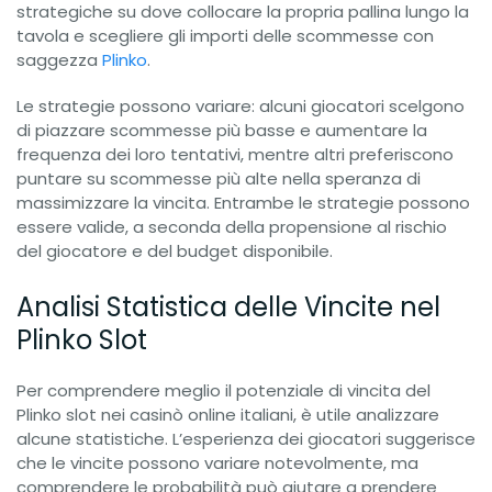
strategiche su dove collocare la propria pallina lungo la
tavola e scegliere gli importi delle scommesse con
saggezza
Plinko
.
Le strategie possono variare: alcuni giocatori scelgono
di piazzare scommesse più basse e aumentare la
frequenza dei loro tentativi, mentre altri preferiscono
puntare su scommesse più alte nella speranza di
massimizzare la vincita. Entrambe le strategie possono
essere valide, a seconda della propensione al rischio
del giocatore e del budget disponibile.
Analisi Statistica delle Vincite nel
Plinko Slot
Per comprendere meglio il potenziale di vincita del
Plinko slot nei casinò online italiani, è utile analizzare
alcune statistiche. L’esperienza dei giocatori suggerisce
che le vincite possono variare notevolmente, ma
comprendere le probabilità può aiutare a prendere