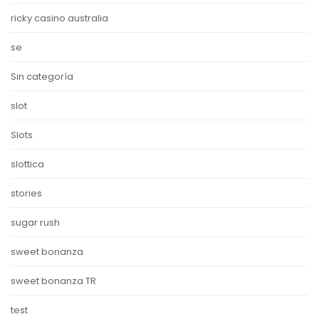
ricky casino australia
se
Sin categoría
slot
Slots
slottica
stories
sugar rush
sweet bonanza
sweet bonanza TR
test