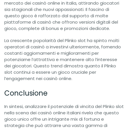
mercato dei casinò online in Italia, attirando giocatori
sia stagionali che nuovi appassionati. Il fascino di
questo gioco è rafforzato dal supporto di molte
piattaforme di casinò che offrono versioni digitali del
gioco, complete di bonus e promozioni dedicate.
La crescente popolarità del Plinko slot ha spinto molti
operatori di casinò a investirvi ulteriormente, fornendo
costanti aggiornamenti e miglioramenti per
potenziarne l’attrattiva e mantenere alto l’interesse
dei giocatori. Questo trend dimostra quanto il Plinko
slot continui a essere un gioco cruciale per
l’engagement nei casinò online.
Conclusione
In sintesi, analizzare il potenziale di vincita del Plinko slot
nella scena dei casinò online italiani rivela che questo
gioco unico offre un intrigante mix di fortuna e
strategia che può attrarre una vasta gamma di