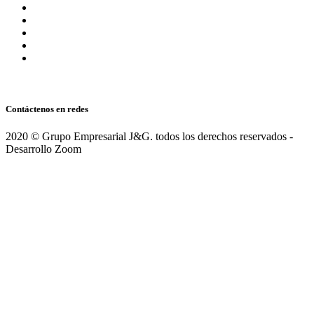
Servicios Tributarios
Contabilidad Financiera
Normas Internacionales NIIF (IFRS)
Administrativos Nómina
Servicios Legales
Contáctenos en redes
2020 © Grupo Empresarial J&G. todos los derechos reservados -
Desarrollo Zoom