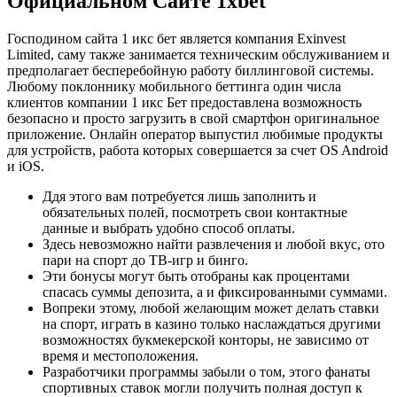
Официальном Сайте 1xbet
Господином сайта 1 икс бет является компания Exinvest
Limited, саму также занимается техническим обслуживанием и
предполагает бесперебойную работу биллинговой системы.
Любому поклоннику мобильного беттинга один числа
клиентов компании 1 икс Бет предоставлена возможность
безопасно и просто загрузить в свой смартфон оригинальное
приложение. Онлайн оператор выпустил любимые продукты
для устройств, работа которых совершается за счет OS Android
и iOS.
Ддя этого вам потребуется лишь заполнить и
обязательных полей, посмотреть свои контактные
данные и выбрать удобно способ оплаты.
Здесь невозможно найти развлечения и любой вкус, ото
пари на спорт до ТВ-игр и бинго.
Эти бонусы могут быть отобраны как процентами
спасась суммы депозита, а и фиксированными суммами.
Вопреки этому, любой желающим может делать ставки
на спорт, играть в казино только наслаждаться другими
возможностях букмекерской конторы, не зависимо от
время и местоположения.
Разработчики программы забыли о том, этого фанаты
спортивных ставок могли получить полная доступ к