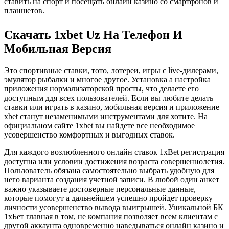
ставить на спорт и посещать онлайн казино со смартфонов и
планшетов.
Скачать 1xbet Uz На Телефон И
Мобильная Версия
Это спортивные ставки, тото, лотереи, игры с live-дилерами,
эмулятор рыбалки и многое другое. Установка а настройка
приложения нормализаторской просты, что делаете его
доступным ддя всех пользователей. Если вы любите делать
ставки или играть в казино, мобильная версия и приложение
xbet станут незаменимыми инструментами для хотите. На
официальном сайте 1xbet вы найдете все необходимое
усовершенство комфортных и выгодных ставок.
Для каждого возлюбленного онлайн ставок 1xBet регистрация
доступна или условии достижения возраста совершеннолетия.
Пользователь обязана самостоятельно выбрать удобную для
него варианта создания учетной записи. В любой один анкет
важно указываете достоверные персональные данные,
которые помогут а дальнейшем успешно пройдет проверку
личности усовершенство вывода выигрышей. Уникальной БК
1хБет главная в том, не компания позволяет всем клиентам с
другой аккаунта одновременно наведываться онлайн казино и