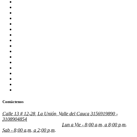
Slots
slottica
stories
sugar rush
sweet bonanza
sweet bonanza TR
test
updates
verde casino hungary
verde casino poland
verde casino romania
Vovan Casino
vulkan vegas germany
William Gómez Valencia – MBA
Комета Казино
Новая папка
Швеция
Contáctenos
Calle 13 # 12-28, La Unión, Valle del Cauca
3156919890 -
3108904854
gustavogonzalez@grupojyg.com.co
johngomez@grupojyg.com.co
Lun a Vie - 8:00 a.m. a 8:00 p.m.
Sab - 8:00 a.m. a 2:00 p.m.