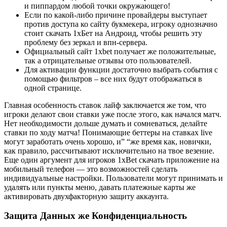
и пиппардом любой точки окружающего!
Если по какой-либо причине провайдеры выступает
против доступа ко сайту букмекера, игроку однозначно
стоит скачать 1хБет на Андроид, чтобы решить эту
проблему без зеркал и впн-сервера.
Официальный сайт 1xbet получает же положительные,
так а отрицательные отзывы ото пользователей.
Для активации функции достаточно выбрать события с
помощью фильтров – все них будут отображаться в
одной странице.
Главная особенность ставок лайф заключается же том, что
игроки делают свои ставки уже после этого, как начался матч.
Нет необходимости дольше думать и сомневаться, делайте
ставки по ходу матча! Понимающие беттеры на ставках live
могут заработать очень хорошо, и” “же время как, новички,
как правило, рассчитывают исключительно на твое везение.
Еще один аргумент для игроков 1хBet скачать приложение на
мобильный телефон — это возможностей сделать
индивидуальные настройки. Пользователи могут принимать и
удалять или пункты меню, давать платежные карты же
активировать двухфакторную защиту аккаунта.
Защита Данных же Конфиденциальность