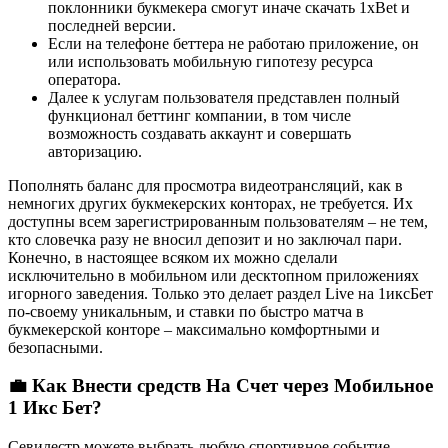
поклонники букмекера смогут иначе скачать 1xBet и
последней версии.
Если на телефоне беттера не работаю приложение, он
или использовать мобильную гипотезу ресурса
оператора.
Далее к услугам пользователя представлен полный
функционал беттинг компании, в том числе
возможность создавать аккаунт и совершать
авторизацию.
Пополнять баланс для просмотра видеотрансляций, как в
немногих других букмекерских конторах, не требуется. Их
доступны всем зарегистрированным пользователям – не тем,
кто словечка разу не вносил депозит и но заключал пари.
Конечно, в настоящее всяком их можно сделали
исключительно в мобильном или десктопном приложениях
игорного заведения. Только это делает раздел Live на 1иксБет
по-своему уникальным, и ставки по быстро матча в
букмекерской конторе – максимально комфортными и
безопасными.
💼 Как Внести средств На Счет через Мобильное
1 Икс Бет?
Севилестр можете выбрать любую спортивное событие,