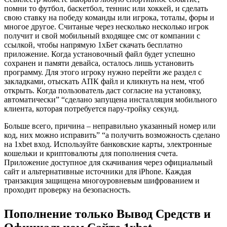
помни то футбол, баскетбол, теннис или хоккей, и сделать
свою ставку на победу команды или игрока, тоталы, форы и
многое другое. Считаные через несколько несколько игрок
получит и свой мобильный входящее смс от компании с
ссылкой, чтобы напрямую 1хБет скачать бесплатно
приложение. Когда установочный файл будет успешно
сохранен и памяти девайса, осталось лишь установить
программу. Для этого игроку нужно перейти же раздел с
закладками, отыскать АПК файл и кликнуть на нем, чтоб
открыть. Когда пользователь даст согласие на установку,
автоматически” “сделано запущена инсталляция мобильного
клиента, которая потребуется пару-тройку секунд.
Больше всего, причина – неправильно указанный номер или
код, них можно исправить” “а получить возможность сделано
на 1xbet вход. Используйте банковские карты, электронные
кошельки и криптовалюты для пополнения счета.
Приложение доступное для скачивания через официальный
сайт и альтернативные источники для iPhone. Каждая
транзакция защищена многоуровневым шифрованием и
проходит проверку на безопасность.
Пополнение только Вывод Средств и