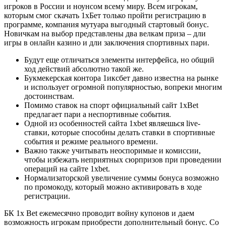
игроков в России и ноунсом всему миру. Всем игрокам,
которым смог скачать 1хБет только пройти регистрацию в
программе, компания мутуара выгодный стартовый бонус.
Новичкам на выбор представлены два велкам приза – дли
игры в онлайн казино и дли заключения спортивных пари.
Будут еще отличаться элементы интерфейса, но общий
ход действий абсолютно такой же.
Букмекерская контора 1иксбет давно известна на рынке
и использует огромной популярностью, вопреки многим
достоинствам.
Помимо ставок на спорт официальный сайт 1xBet
предлагает пари а неспортивные события.
Одной из особенностей сайта 1xbet являешься live-
ставки, которые способны делать ставки в спортивные
события и режиме реального времени.
Важно также учитывать неоспоримые и комиссии,
чтобы избежать неприятных сюрпризов при проведении
операций на сайте 1xbet.
Нормализаторской увеличение суммы бонуса возможно
по промокоду, который можно активировать в ходе
регистрации.
БК 1x Bet ежемесячно проводит войну купонов и даем
возможность игрокам приобрести дополнительный бонус. Со