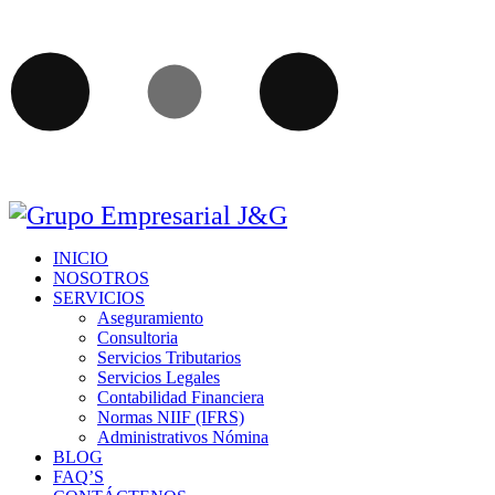
INICIO
NOSOTROS
SERVICIOS
Aseguramiento
Consultoria
Servicios Tributarios
Servicios Legales
Contabilidad Financiera
Normas NIIF (IFRS)
Administrativos Nómina
BLOG
FAQ’S