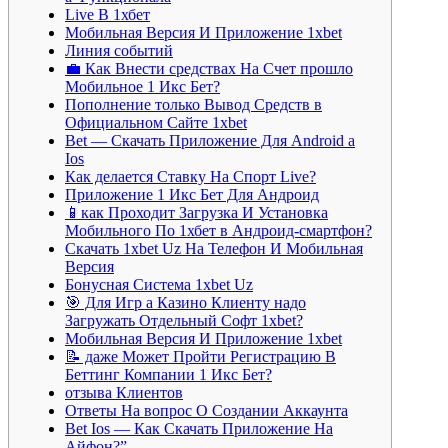
Live В 1хбет
Мобильная Версия И Приложение 1xbet
Линия событий
💼 Как Внести средствах На Счет прошло
Мобильное 1 Икс Бет?
Пополнение только Вывод Средств в
Официальном Сайте 1xbet
Bet — Скачать Приложение Для Android а
Іos
Как делается Ставку На Спорт Live?
Приложение 1 Икс Бет Для Андроид
📱как Проходит Загрузка И Установка
Мобильного По 1хбет в Андроид-смартфон?
Скачать 1xbet Uz На Телефон И Мобильная
Версия
Бонусная Система 1xbet Uz
🎯 Для Игр а Казино Клиенту надо
Загружать Отдельный Софт 1xbet?
Мобильная Версия И Приложение 1xbet
📝 даже Может Пройти Регистрацию В
Беттинг Компании 1 Икс Бет?
отзыва Клиентов
Ответы На вопрос О Создании Аккаунта
Bet Іos — Как Скачать Приложение На
Айфон?”