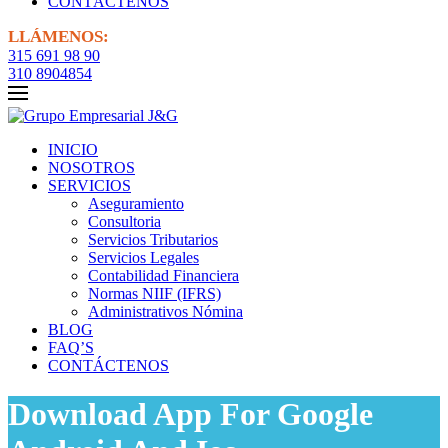
CONTÁCTENOS
LLÁMENOS:
315 691 98 90
310 8904854
INICIO
NOSOTROS
SERVICIOS
Aseguramiento
Consultoria
Servicios Tributarios
Servicios Legales
Contabilidad Financiera
Normas NIIF (IFRS)
Administrativos Nómina
BLOG
FAQ’S
CONTÁCTENOS
Download App For Google