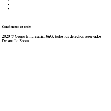
Administrativos Nómina
Servicios Legales
Contáctenos en redes
2020 © Grupo Empresarial J&G. todos los derechos reservados -
Desarrollo Zoom