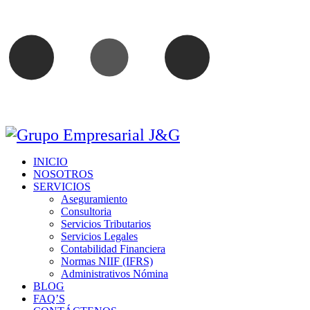
INICIO
NOSOTROS
SERVICIOS
Aseguramiento
Consultoria
Servicios Tributarios
Servicios Legales
Contabilidad Financiera
Normas NIIF (IFRS)
Administrativos Nómina
BLOG
FAQ’S