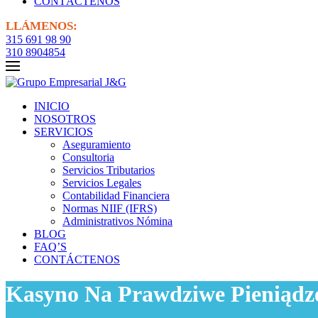
CONTÁCTENOS
LLÁMENOS:
315 691 98 90
310 8904854
INICIO
NOSOTROS
SERVICIOS
Aseguramiento
Consultoria
Servicios Tributarios
Servicios Legales
Contabilidad Financiera
Normas NIIF (IFRS)
Administrativos Nómina
BLOG
FAQ’S
CONTÁCTENOS
Kasyno Na Prawdziwe Pieniądze