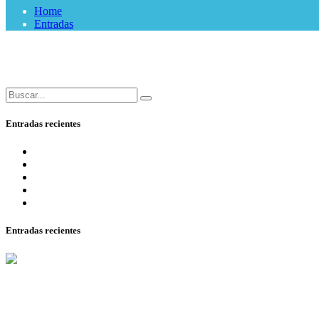
Home
Entradas
Entradas recientes
онлайн 2025 года ключевые критерии качества и честнос
2025 самые перспективные площадки для любителей азар
The Best Canadian On The Internet Casinos In 2025
1Win Azerbaycan bukmeker Rsmi Veb Sayt.1328
Casino Kampagner Læs Anmeldelser Af De Bedste Casinoer
Entradas recientes
15 agosto, 2025
John Gomez
онлайн 2025 года ключевые критерии качества и честности.