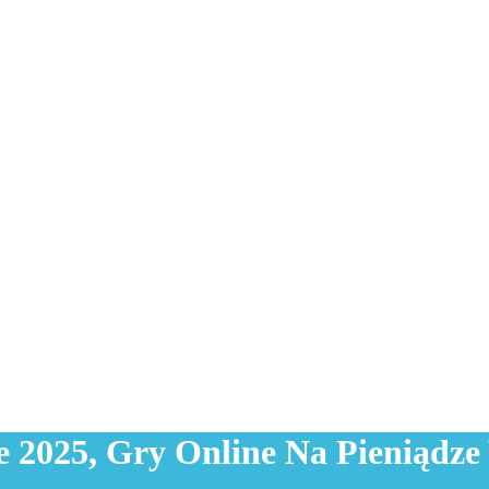
 2025, Gry Online Na Pieniądze