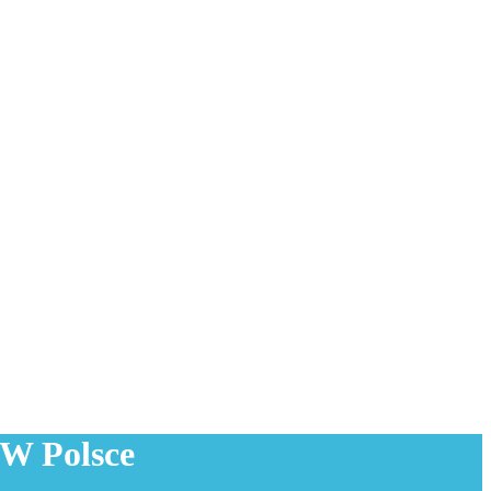
 W Polsce