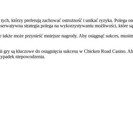
 tych, którzy preferują zachować ostrożność i unikać ryzyka. Polega o
erwatywna strategia polega na wykorzystywaniu możliwości, które są 
le także może przynieść mniejsze nagrody. Aby osiągnąć sukces, musi
egii gry są kluczowe do osiągnięcia sukcesu w Chicken Road Casino. 
rzypadek niepowodzenia.
ти.2123
тных игр.2272