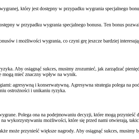
 wygranej, który jest dostępny w przypadku wygrania specjalnego bo
st dostępny w przypadku wygrania specjalnego bonusu. Ten bonus pozw
usów i możliwości wygrania, co czyni grę jeszcze bardziej interesują
zyka. Aby osiągnąć sukces, musimy zrozumieć, jak zarządzać pieniędzm
e mogą mieć znaczny wpływ na wynik.
ami: agresywną i konserwatywną. Agresywna strategia polega na pod
iu ostrożności i unikaniu ryzyka.
że wygrane. Polega ona na podejmowaniu decyzji, które mogą przynieść
a wykorzystywaniu możliwości, które się przed nami otwierają, takic
le także może przynieść większe nagrody. Aby osiągnąć sukces, musimy