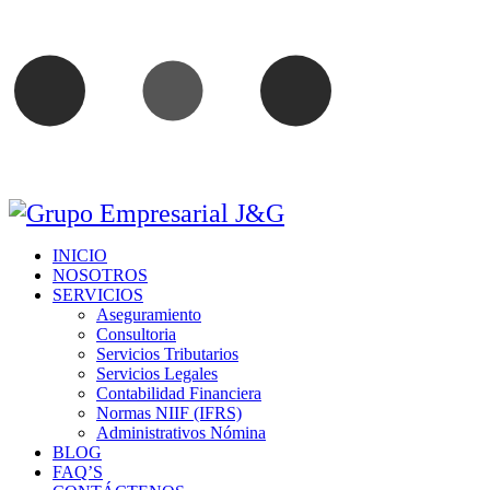
INICIO
NOSOTROS
SERVICIOS
Aseguramiento
Consultoria
Servicios Tributarios
Servicios Legales
Contabilidad Financiera
Normas NIIF (IFRS)
Administrativos Nómina
BLOG
FAQ’S