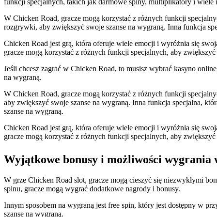
funkcji specjalnych, takich jak darmowe spiny, multiplikatory i wiele 
W Chicken Road, gracze mogą korzystać z różnych funkcji specjalnyc
rozgrywki, aby zwiększyć swoje szanse na wygraną. Inna funkcja spe
Chicken Road jest grą, która oferuje wiele emocji i wyróżnia się swo
gracze mogą korzystać z różnych funkcji specjalnych, aby zwiększyć
Jeśli chcesz zagrać w Chicken Road, to musisz wybrać kasyno online,
na wygraną.
W Chicken Road, gracze mogą korzystać z różnych funkcji specjalnyc
aby zwiększyć swoje szanse na wygraną. Inna funkcja specjalna, któr
szanse na wygraną.
Chicken Road jest grą, która oferuje wiele emocji i wyróżnia się swo
gracze mogą korzystać z różnych funkcji specjalnych, aby zwiększyć
Wyjątkowe bonusy i możliwości wygrania 
W grze Chicken Road slot, gracze mogą cieszyć się niezwykłymi b
spinu, gracze mogą wygrać dodatkowe nagrody i bonusy.
Innym sposobem na wygraną jest free spin, który jest dostępny w p
szanse na wygraną.