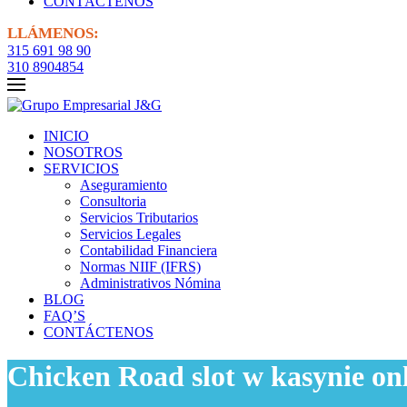
CONTÁCTENOS
LLÁMENOS:
315 691 98 90
310 8904854
INICIO
NOSOTROS
SERVICIOS
Aseguramiento
Consultoria
Servicios Tributarios
Servicios Legales
Contabilidad Financiera
Normas NIIF (IFRS)
Administrativos Nómina
BLOG
FAQ’S
CONTÁCTENOS
Chicken Road slot w kasynie onl