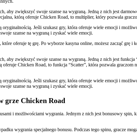
innych.
h, aby zwiększyć swoje szanse na wygraną. Jedną z nich jest darmowe
cjalna, którą oferuje Chicken Road, to multiplier, który pozwala gra
ją oryginalnością. Jeśli szukasz gry, która oferuje wiele emocji i możl
 swoje szanse na wygraną i zyskać wiele emocji.
 które oferuje tę grę. Po wyborze kasyna online, możesz zacząć grę i 
h, aby zwiększyć swoje szanse na wygraną. Jedną z nich jest funkcja 
ą oferuje Chicken Road, to funkcja “Scatter”, która pozwala graczom 
ją oryginalnością. Jeśli szukasz gry, która oferuje wiele emocji i możl
 swoje szanse na wygraną i zyskać wiele emocji.
w grze Chicken Road
onusami i możliwościami wygrania. Jednym z nich jest bonusowy spi
rzypadku wygrania specjalnego bonusu. Podczas tego spinu, gracze mo