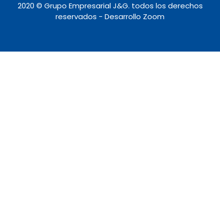
2020 © Grupo Empresarial J&G. todos los derechos
reservados - Desarrollo Zoom