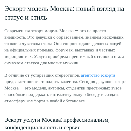
Эскорт модель Москва: новый взгляд на
статус и стиль
Современная эскорт модель Москва — это не просто
внешность. Это девушки с образованием, знанием нескольких
языков и чувством стиля. Они сопровождают деловых людей
на официальных приемах, форумах, выставках и частных
мероприятиях. Услуга приобрела престижный оттенок и стала
символом статуса для многих мужчин.
В отличие от устаревших стереотипов,
агентство эскорта
предлагает новые стандарты качества. Сегодня девушки эскорт
Москва — это модели, актрисы, студентки престижных вузов,
способные поддержать интеллектуальную беседу и создать
атмосферу комфорта в любой обстановке.
Эскорт услуги Москва: профессионализм,
конфиденциальность и сервис