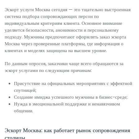
Эскорт услуги Москва сегодня — это тщательно выстроенная
система подбора сопровождающих персон по
индивидуальным критериям клиента. Основное внимание
уделяется безопасности, анонимности и персональному
подходу. Мужчины предпочитают оформлять заказ эскорта
Москва через проверенные платформы, где информация о
клиентах и моделях защищена на высшем уровне.
По данным опросов, заказчики чаще всего обращаются за
эскорт услугами по следующим причинам:
Присутствие на официальных мероприятиях с эффектной
спутницей;
Создание имиджа успешного мужчины в бизнес-среде;
Нужда в эмоциональной поддержке и ненавязчивом
общении.
Эскорт Москва: как работает рынок сопровождения
столицы