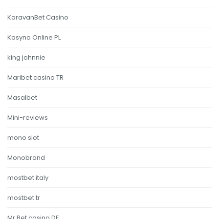
KaravanBet Casino
Kasyno Online PL
king johnnie
Maribet casino TR
Masalbet
Mini-reviews
mono slot
Monobrand
mostbet italy
mostbet tr
Mr Bet casino DE