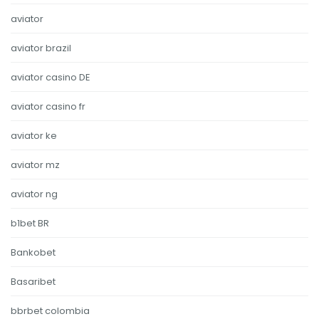
aviator
aviator brazil
aviator casino DE
aviator casino fr
aviator ke
aviator mz
aviator ng
b1bet BR
Bankobet
Basaribet
bbrbet colombia