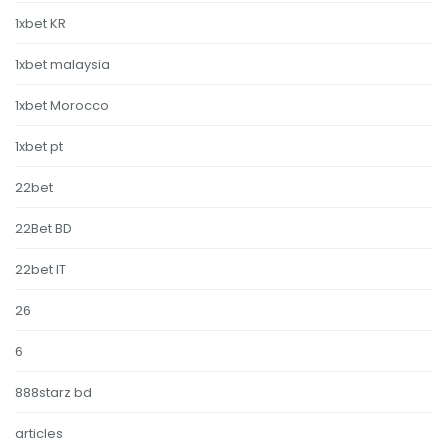
1xbet KR
1xbet malaysia
1xbet Morocco
1xbet pt
22bet
22Bet BD
22bet IT
26
6
888starz bd
articles