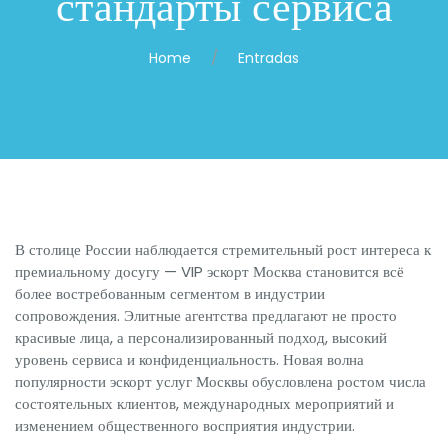
стандарты сервиса
Home
Entradas
В столице России наблюдается стремительный рост интереса к
премиальному досугу — VIP эскорт Москва становится всё
более востребованным сегментом в индустрии
сопровождения. Элитные агентства предлагают не просто
красивые лица, а персонализированный подход, высокий
уровень сервиса и конфиденциальность. Новая волна
популярности эскорт услуг Москвы обусловлена ростом числа
состоятельных клиентов, международных мероприятий и
изменением общественного восприятия индустрии.