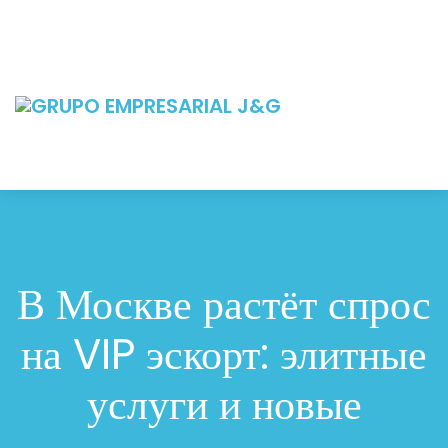
В Москве растёт спрос
на VIP эскорт: элитные
услуги и новые