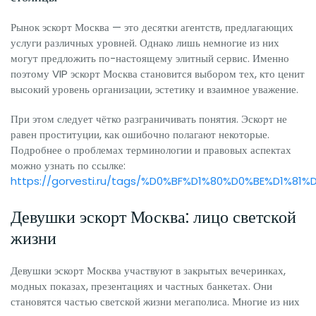
Рынок эскорт Москва — это десятки агентств, предлагающих
услуги различных уровней. Однако лишь немногие из них
могут предложить по-настоящему элитный сервис. Именно
поэтому VIP эскорт Москва становится выбором тех, кто ценит
высокий уровень организации, эстетику и взаимное уважение.
При этом следует чётко разграничивать понятия. Эскорт не
равен проституции, как ошибочно полагают некоторые.
Подробнее о проблемах терминологии и правовых аспектах
можно узнать по ссылке:
https://gorvesti.ru/tags/%D0%BF%D1%80%D0%BE%D1%8
Девушки эскорт Москва: лицо светской
жизни
Девушки эскорт Москва участвуют в закрытых вечеринках,
модных показах, презентациях и частных банкетах. Они
становятся частью светской жизни мегаполиса. Многие из них