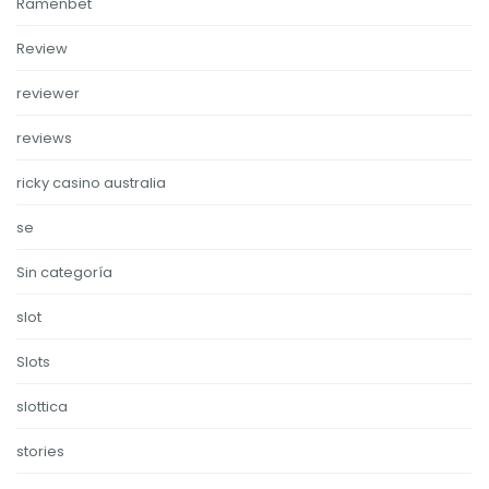
Ramenbet
Review
reviewer
reviews
ricky casino australia
se
Sin categoría
slot
Slots
slottica
stories