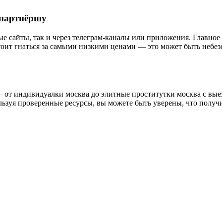
 партнёршу
е сайты, так и через телеграм-каналы или приложения. Главное
тоит гнаться за самыми низкими ценами — это может быть небезо
от индивидуалки москва до элитные проститутки москва с выез
ьзуя проверенные ресурсы, вы можете быть уверены, что получи
ти.2123
тных игр.2272