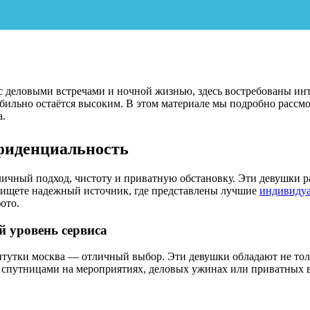
с деловыми встречами и ночной жизнью, здесь востребованы инт
абильно остаётся высоким. В этом материале мы подробно рассм
а.
фиденциальность
ичный подход, чистоту и приватную обстановку. Эти девушки ра
ы ищете надежный источник, где представлены лучшие
индивидуа
ото.
 уровень сервиса
титутки москва — отличный выбор. Эти девушки обладают не то
 спутницами на мероприятиях, деловых ужинах или приватных ве