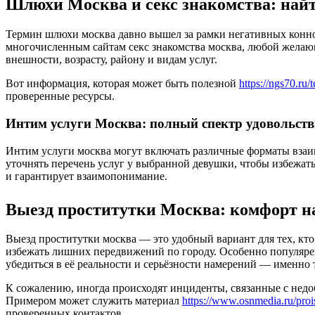
Шлюхи Москва и секс знакомства: найт
Термин шлюхи москва давно вышел за рамки негативных коннот
многочисленным сайтам секс знакомства москва, любой желаю
внешности, возрасту, району и видам услуг.
Вот информация, которая может быть полезной
https://ngs70.ru
проверенные ресурсы.
Интим услуги Москва: полный спектр удовольст
Интим услуги москва могут включать различные форматы взаим
уточнять перечень услуг у выбранной девушки, чтобы избежа
и гарантирует взаимопонимание.
Выезд проститутки Москва: комфорт н
Выезд проститутки москва — это удобный вариант для тех, кто
избежать лишних передвижений по городу. Особенно популяре
убедиться в её реальности и серьёзности намерений — именно
К сожалению, иногда происходят инциденты, связанные с недо
Примером может служить материал
https://www.osnmedia.ru/prois
проверенных контактов.