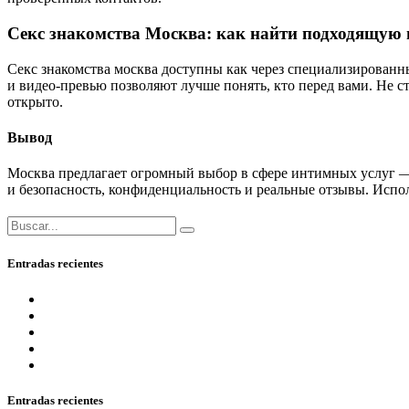
Секс знакомства Москва: как найти подходящую
Секс знакомства москва доступны как через специализированны
и видео-превью позволяют лучше понять, кто перед вами. Не с
открыто.
Вывод
Москва предлагает огромный выбор в сфере интимных услуг — 
и безопасность, конфиденциальность и реальные отзывы. Испол
Entradas recientes
онлайн 2025 года ключевые критерии качества и честнос
2025 самые перспективные площадки для любителей азар
The Best Canadian On The Internet Casinos In 2025
1Win Azerbaycan bukmeker Rsmi Veb Sayt.1328
Casino Kampagner Læs Anmeldelser Af De Bedste Casinoer
Entradas recientes