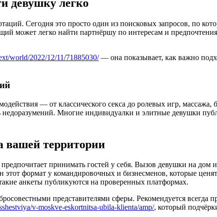
и девушку легко
аций. Сегодня это просто один из поисковых запросов, по кот
щий может легко найти партнёршу по интересам и предпочтени
/text/world/2022/12/11/71885030/
— она показывает, как важно подх
вий
одействия — от классического секса до ролевых игр, массажа, 
ть недоразумений. Многие индивидуалки и элитные девушки пу
а вашей территории
 предпочитает принимать гостей у себя. Вызов девушки на дом и
н этот формат у командировочных и бизнесменов, которые ценя
 такие анкеты публикуются на проверенных платформах.
бросовестными представителями сферы. Рекомендуется всегда пр
shestviya/v-moskve-eskortnitsa-ubila-klienta/amp/
, который подчёрк