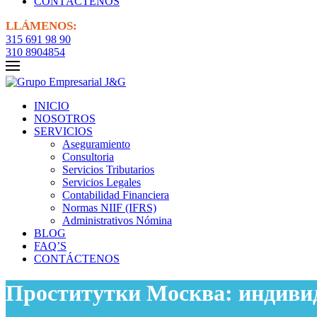
CONTÁCTENOS
LLÁMENOS:
315 691 98 90
310 8904854
INICIO
NOSOTROS
SERVICIOS
Aseguramiento
Consultoria
Servicios Tributarios
Servicios Legales
Contabilidad Financiera
Normas NIIF (IFRS)
Administrativos Nómina
BLOG
FAQ’S
CONTÁCTENOS
Проститутки Москва: индивид